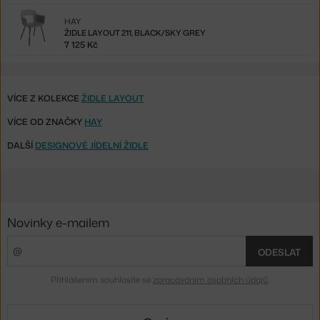
HAY
ŽIDLE LAYOUT 211, BLACK/SKY GREY
7 125 Kč
VÍCE Z KOLEKCE
ŽIDLE LAYOUT
VÍCE OD ZNAČKY
HAY
DALŠÍ
DESIGNOVÉ JÍDELNÍ ŽIDLE
Novinky e-mailem
ODESLAT
Přihlášením souhlasíte se
zpracováním osobních údajů
.