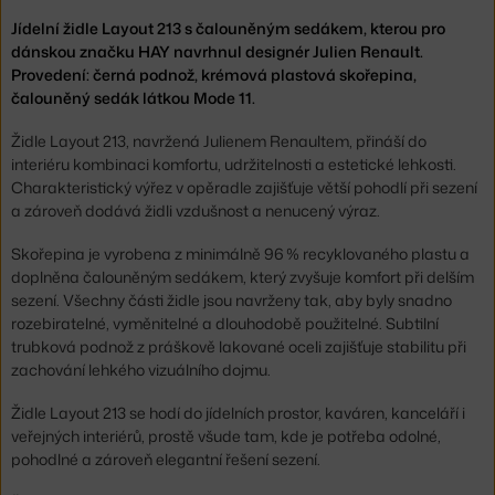
Jídelní židle Layout 213 s čalouněným sedákem, kterou pro
dánskou značku HAY navrhnul designér Julien Renault.
Provedení: černá podnož, krémová plastová skořepina,
čalouněný sedák látkou Mode 11.
Židle Layout 213, navržená Julienem Renaultem, přináší do
interiéru kombinaci komfortu, udržitelnosti a estetické lehkosti.
Charakteristický výřez v opěradle zajišťuje větší pohodlí při sezení
a zároveň dodává židli vzdušnost a nenucený výraz.
Skořepina je vyrobena z minimálně 96 % recyklovaného plastu a
doplněna čalouněným sedákem, který zvyšuje komfort při delším
sezení. Všechny části židle jsou navrženy tak, aby byly snadno
rozebiratelné, vyměnitelné a dlouhodobě použitelné. Subtilní
trubková podnož z práškově lakované oceli zajišťuje stabilitu při
zachování lehkého vizuálního dojmu.
Židle Layout 213 se hodí do jídelních prostor, kaváren, kanceláří i
veřejných interiérů, prostě všude tam, kde je potřeba odolné,
pohodlné a zároveň elegantní řešení sezení.