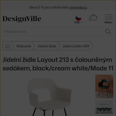
Sleva 5 % pro odběratele
newsletteru
30 dní na vrácení zboží
Košík
0
CZK
MENU
0 Kč
Hledat
HLE
Nábytek
Jídelní židle
Jídelní židle HAY
Jídelní židle Layout 213 s čalouněným
sedákem, black/cream white/Mode 11