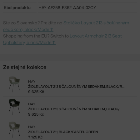
Kód produktu
HAY-AF258-F362-AA04-02CY
Ste zo Slovenska? Prejdite na
Stolička Layout 213 s čalúneným
sedákom, black/Mode 11
Shopping from the EU? Switch to
Layout Armchair 213 Seat
Upholstery, black/Mode 11
Ze stejné kolekce
HAY
ŽIDLE LAYOUT 213 S ČALOUNĚNÝM SEDÁKEM, BLACK/RELATE 921
9 625 Kč
HAY
ŽIDLE LAYOUT 213 S ČALOUNĚNÝM SEDÁKEM, BLACK/MODE 72
9 625 Kč
HAY
ŽIDLE LAYOUT 211, BLACK/PASTEL GREEN
7 125 Kč