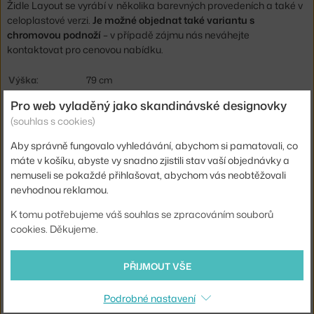
Židle Layout se vyrábí v několika barevných provedeních a také v
celoplastové verzi.
Je možné objednat také variantu s
chromovou podnoží
– v případě zájmu nás neváhejte
kontaktovat pro cenovou nabídku.
Výška:
79 cm
Výška sedáku:
48 cm
Pro web vyladěný jako skandinávské designovky
(souhlas s cookies)
Hloubka:
55 cm
Aby správně fungovalo vyhledávání, abychom si pamatovali, co
Výška
66 cm
máte v košíku, abyste vy snadno zjistili stav vaší objednávky a
područek:
nemuseli se pokaždé přihlašovat, abychom vás neobtěžovali
Šířka:
61,5 cm
nevhodnou reklamou.
Područky:
s područkami
K tomu potřebujeme váš souhlas se zpracováním souborů
Barva:
krémová
cookies. Děkujeme.
Materiál:
polypropylen, textilní potah, práškově lakovaná
ocel
PŘIJMOUT VŠE
Sedák:
čalouněný
Podrobné nastavení
Podnož:
kov