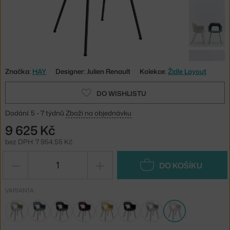
Značka:
HAY
Designer: Julien Renault
Kolekce:
Židle Layout
DO WISHLISTU
Dodání: 5 - 7 týdnů
Zboží na objednávku
9 625 Kč
bez DPH: 7 954,55 Kč
−
+
DO KOŠÍKU
VARIANTA