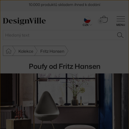
Sleva 5 % pro odběratele
newsletteru
Košík
30 dní na vrácení zboží
0
CZK
MENU
0 Kč
Hledat
HLE
Kolekce
Fritz Hansen
Poufy od Fritz Hansen