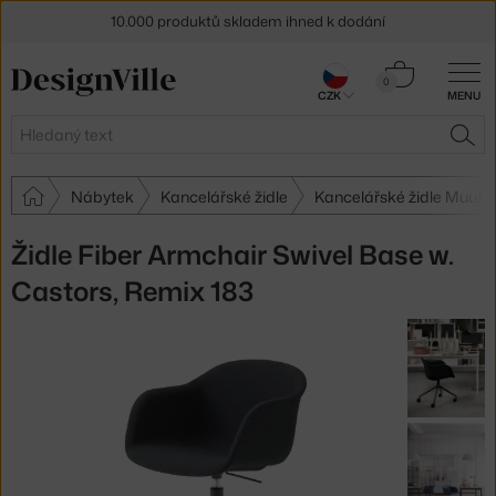
10.000 produktů skladem ihned k dodání
Sleva 5 % pro odběratele
newsletteru
Košík
0
CZK
MENU
0 Kč
30 dní na vrácení zboží
Hledat
HLE
Nábytek
Kancelářské židle
Kancelářské židle Muuto
Židle Fiber Armchair Swivel Base w.
Castors, Remix 183