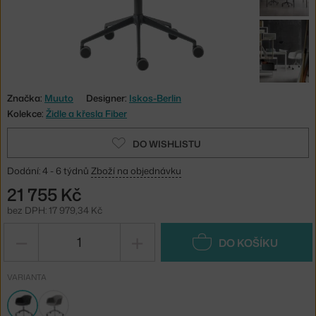
Značka:
Muuto
Designer:
Iskos-Berlin
Kolekce:
Židle a křesla Fiber
DO WISHLISTU
Dodání: 4 - 6 týdnů
Zboží na objednávku
21 755 Kč
bez DPH: 17 979,34 Kč
−
+
DO KOŠÍKU
VARIANTA