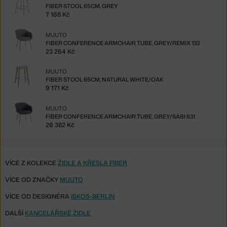
FIBER STOOL 65CM, GREY
7 168 Kč
MUUTO
FIBER CONFERENCE ARMCHAIR TUBE, GREY/REMIX 133
23 264 Kč
MUUTO
FIBER STOOL 65CM, NATURAL WHITE/OAK
9 171 Kč
MUUTO
FIBER CONFERENCE ARMCHAIR TUBE, GREY/SABI 631
26 382 Kč
VÍCE Z KOLEKCE
ŽIDLE A KŘESLA FIBER
VÍCE OD ZNAČKY
MUUTO
VÍCE OD DESIGNÉRA
ISKOS-BERLIN
DALŠÍ
KANCELÁŘSKÉ ŽIDLE