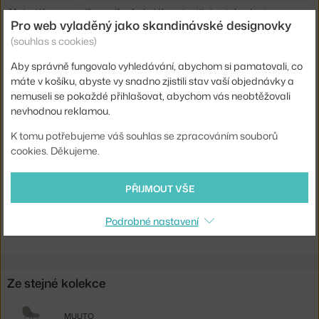
Materiál:
dřevo, dřevěná vlákna, textilní potah, plast
Pro web vyladěný jako skandinávské designovky
Sedák:
čalouněný
(souhlas s cookies)
Podnož:
kov, s kolečky
Aby správně fungovalo vyhledávání, abychom si pamatovali, co
máte v košíku, abyste vy snadno zjistili stav vaší objednávky a
Typ:
Pracovní židle
nemuseli se pokaždé přihlašovat, abychom vás neobtěžovali
Info k
Nastavitelná výška židle: 76-83 cm i sedáku: 46-53
nevhodnou reklamou.
produktu:
cm.
K tomu potřebujeme váš souhlas se zpracováním souborů
Kód produktu
MUU-FIARMSGURB10121
cookies. Děkujeme.
EAN
5713294510524
PŘIJMOUT VŠE
Ste zo Slovenska? Prejdite na
Fiber Armchair Swivel, Remix 183
Shopping from the EU? Switch to
Fiber Armchair w. Castors,
Podrobné nastavení
Remix 183
Ze stejné kolekce
MUUTO