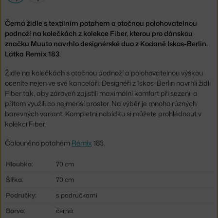
Černá židle s textilním potahem a otočnou polohovatelnou
podnoží na kolečkách z kolekce Fiber, kterou pro dánskou
značku Muuto navrhlo designérské duo z Kodaně Iskos-Berlin.
Látka Remix 183.
Židle na kolečkách s otočnou podnoží a polohovatelnou výškou
oceníte nejen ve své kanceláři. Designéři z Iskos-Berlin navrhli židli
Fiber tak, aby zároveň zajistili maximální komfort při sezení, a
přitom využili co nejmenší prostor. Na výběr je mnoho různých
barevných variant. Kompletní nabídku si můžete prohlédnout v
kolekci Fiber.
Čalouněno potahem
Remix
183.
Hloubka:
70 cm
Šířka:
70 cm
Područky:
s područkami
Barva:
černá