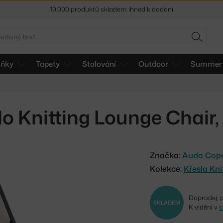
Sleva 5 % pro odběratele
newsletteru
30 dní na vrácení zboží
edat
HLEDAT
lňky
Tapety
Stolování
Outdoor
Summer 
lo Knitting Lounge Chai
Značka:
Audo Cop
Kolekce:
Křesla Kni
Doprodej, 
SKLADEM
K vidění v