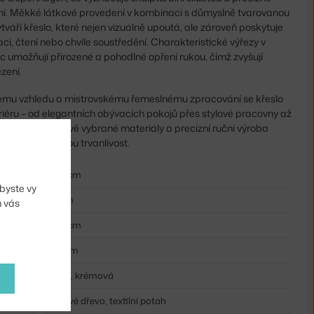
i. Měkké látkové provedení v kombinaci s důmyslně tvarovanou
tváří křeslo, které nejen vizuálně upoutá, ale zároveň poskytuje
aci, čtení nebo chvíle soustředění. Charakteristické výřezy v
c umožňují přirozené a pohodlné opření rukou, čímž zvyšují
ezení.
mu vzhledu a mistrovskému řemeslnému zpracování se křeslo
riéru – od elegantních obývacích pokojů přes stylové pracovny až
e prostory. Pečlivě vybrané materiály a precizní ruční výroba
u, ale i výjimečnou trvanlivost.
90,6 cm
byste vy
30 cm
m vás
66,9 cm
71,3 cm
černá, krémová
dubové dřevo, textilní potah