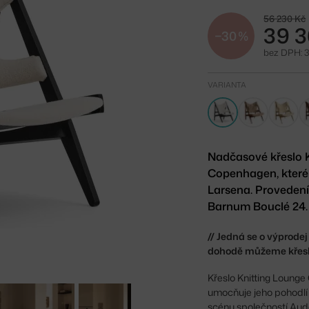
56 230 Kč
39 3
−30 %
bez DPH: 3
VARIANTA
Nadčasové křeslo 
Copenhagen, které
Larsena. Provedení
Barnum Bouclé 24.
// Jedná se o výprode
dohodě můžeme křeslo
Křeslo Knitting Lounge 
umocňuje jeho pohodlí 
scénu společností Aud