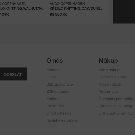
O COPENHAGEN
AUDO COPENHAGEN
KŘESLO KNITTING, WALNUT/JASMINE
KŘESLO KNITTING, OAK/DUNES 21000
40 Kč
98 560 Kč
O nás
Nákup
Kontakt
Vše o nákupu
ODESLAT
O nás
Doprava a platba
B2B spolupráce
Vrácení zboží
B2B realizace
Reklamace
Kariéra
Obchodní podmínky
Pro média
Zpracování os. údajů
Ohodnoťte nás
Odstoupit od smlouv
Novinky e-mailem