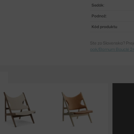
Sedák:
Podnož:
Kód produktu
Ste zo Slovenska? Prej
oak/Barnum Bouclé 2