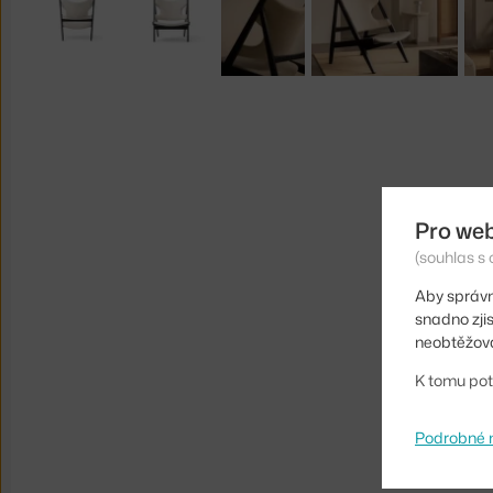
Pro we
(souhlas s 
Aby správn
snadno zji
neobtěžova
K tomu pot
Podrobné 