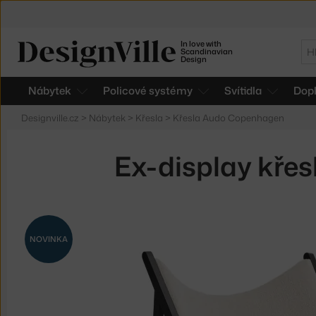
In love with
Hl
Scandinavian
Design
Nábytek
Policové systémy
Svítidla
Dop
Designville.cz
>
Nábytek
>
Křesla
>
Křesla Audo Copenhagen
Ex-display křes
NOVINKA