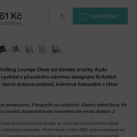
+
61 Kč
DO KOŠÍKU
−
2 529,75 Kč
Knitting Lounge Chair od dánské značky Audo
 vychází z původního návrhnu designéra Ib Kofod-
: černá dubová podnož, krémové čalounění v látce
j ze showroomu. Fotografie na vyžádání. Osobní odběr Brno. Po
 i zavézt, dopravné bude naceněno dle místa dodání. //
Chair přináší ikonický design ve variantě s čalouněním, které
i estetickou hodnotu. Tento návrh z roku 1951, znovu uvedený na
o Copenhagen, se vyznačuje skulpturální siluetou a precizně