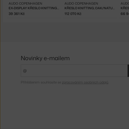
AUDO COPENHAGEN
AUDO COPENHAGEN
AUD
EX-DISPLAY KŘESLO KNITTING LOUNGE CHAIR, BARNUM BOUCLÉ
KŘESLO KNITTING, OAK/NATURE
39 361 Kč
112 070 Kč
66 9
Novinky e-mailem
Přihlášením souhlasíte se
zpracováním osobních údajů
.