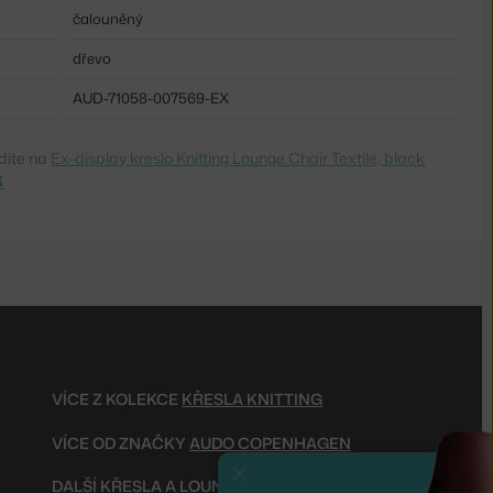
čalouněný
dřevo
AUD-71058-007569-EX
dite na
Ex-display kreslo Knitting Lounge Chair Textile, black
4
VÍCE Z KOLEKCE
KŘESLA KNITTING
VÍCE OD ZNAČKY
AUDO COPENHAGEN
Zavřít
DALŠÍ
KŘESLA A LOUNGE ŽIDLE