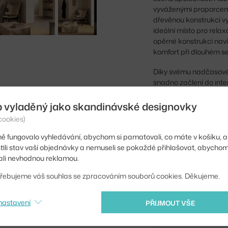
vyváženými proporcem
dřevěnou konstrukcí vy
ideální místo pro relax
opěrné konstrukci naví
komfort při dlouhém s
Díky svému nadčasové
snadno začlení do inte
po sofistikované loung
garantují nejen estetik
b vyladěný jako skandinávské designovky
cookies)
Výška:
ě fungovalo vyhledávání, abychom si pamatovali, co máte v košíku, a
Výška sedáku:
stili stav vaší objednávky a nemuseli se pokaždé přihlašovat, abycho
li nevhodnou reklamou.
Hloubka:
řebujeme váš souhlas se zpracováním souborů cookies. Děkujeme.
Šířka:
Barva:
nastavení
PŘIJMOUT VŠE
Materiál: