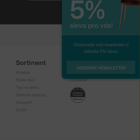
5%
sleva pro vás!
Odebírejte náš newsletter a
získejte 5% slevu.
Sortiment
Sledujte nás
ODEBÍRAT NEWSLETTER
Kolekce
Instagram
Podle stylu
Facebook
Tipy na dárky
Dárkové poukazy
Designéři
Outlet
y