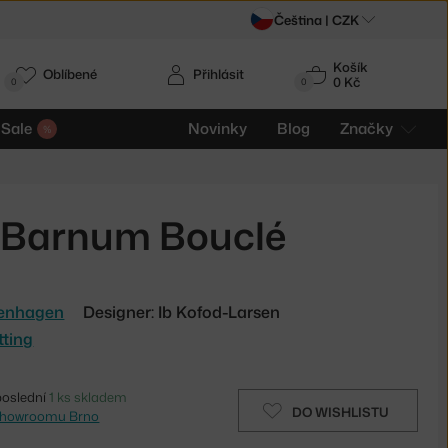
Čeština |
CZK
Košík
Oblíbené
Přihlásit
0 Kč
0
0
Sale
Novinky
Blog
Značky
r, Barnum Bouclé
enhagen
Designer: Ib Kofod-Larsen
tting
poslední
1 ks skladem
DO WISHLISTU
showroomu Brno