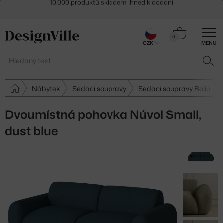
Sleva 5 % pro odběratele
newsletteru
30 dní na vrácení zboží
Košík
0
CZK
MENU
0 Kč
Hledat
HLE
Nábytek
Sedací soupravy
Sedací soupravy Bolia
Dvoumístná pohovka Núvol Small,
dust blue