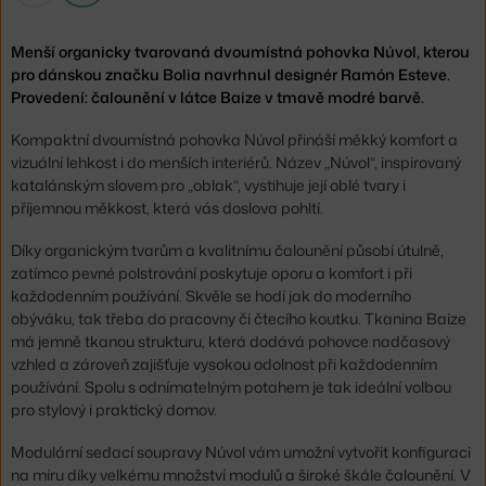
Menší organicky tvarovaná dvoumístná pohovka Núvol, kterou
pro dánskou značku Bolia navrhnul designér Ramón Esteve.
Provedení: čalounění v látce Baize v tmavě modré barvě.
Kompaktní dvoumístná pohovka Núvol přináší měkký komfort a
vizuální lehkost i do menších interiérů. Název „Núvol“, inspirovaný
katalánským slovem pro „oblak“, vystihuje její oblé tvary i
příjemnou měkkost, která vás doslova pohltí.
Díky organickým tvarům a kvalitnímu čalounění působí útulně,
zatímco pevné polstrování poskytuje oporu a komfort i při
každodenním používání. Skvěle se hodí jak do moderního
obýváku, tak třeba do pracovny či čtecího koutku. Tkanina Baize
má jemně tkanou strukturu, která dodává pohovce nadčasový
vzhled a zároveň zajišťuje vysokou odolnost při každodenním
používání. Spolu s odnímatelným potahem je tak ideální volbou
pro stylový i praktický domov.
Modulární sedací soupravy Núvol vám umožní vytvořit konfiguraci
na míru díky velkému množství modulů a široké škále čalounění. V