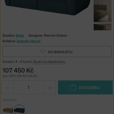
Značka:
Bolia
Designer: Ramón Esteve
Kolekce:
Sedačky Núvol
DO WISHLISTU
Dodání: 4 - 6 týdnů
Zboží na objednávku
107 450 Kč
bez DPH: 88 801,65 Kč
−
+
DO KOŠÍKU
VARIANTA