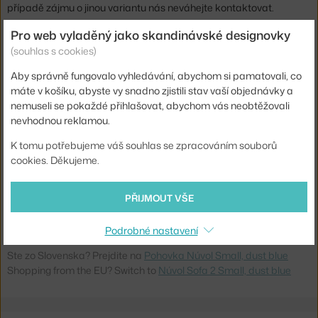
případě zájmu o jinou variantu nás neváhejte kontaktovat.
Pro web vyladěný jako skandinávské designovky
Výška:
73 cm
(souhlas s cookies)
Výška sedáku:
41,5 cm
Aby správně fungovalo vyhledávání, abychom si pamatovali, co
Hloubka:
111 cm
máte v košíku, abyste vy snadno zjistili stav vaší objednávky a
nemuseli se pokaždé přihlašovat, abychom vás neobtěžovali
Výška područek:
52 cm
nevhodnou reklamou.
Šířka:
230 cm
K tomu potřebujeme váš souhlas se zpracováním souborů
Barva:
tmavě modrá
cookies. Děkujeme.
Materiál:
textilní potah, dřevěný rám, tvarovaná pěna
PŘIJMOUT VŠE
Typ pohovky:
2-místná
Kód produktu
BOL-00-082-15_00239
Podrobné nastavení
Ste zo Slovenska? Prejdite na
Pohovka Núvol Small, dust blue
Shopping from the EU? Switch to
Núvol Sofa 2 Small, dust blue