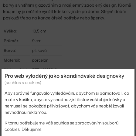
barvy s vnitřním glazováním a mají jemný zaoblený design. Kromě
koupelny je můžete využít kdekoliv jinde po domě. Stejně dobře
poslouží třeba na kancelářské potřeby nebo šperky.
Výška:
10,5 cm
Průměr:
9 cm
Barva:
písková
Materiál:
porcelán
Kód produktu
FER-110228101
Pro web vyladěný jako skandinávské designovky
EAN
5704723257288
(souhlas s cookies)
Aby správně fungovalo vyhledávání, abychom si pamatovali, co
Ste zo Slovenska? Prejdite na
Dóza Bon Large, sand
máte v košíku, abyste vy snadno zjistili stav vaší objednávky a
Shopping from the EU? Switch to
Bon Container L, sand
nemuseli se pokaždé přihlašovat, abychom vás neobtěžovali
nevhodnou reklamou.
K tomu potřebujeme váš souhlas se zpracováním souborů
Ze stejné kolekce
cookies. Děkujeme.