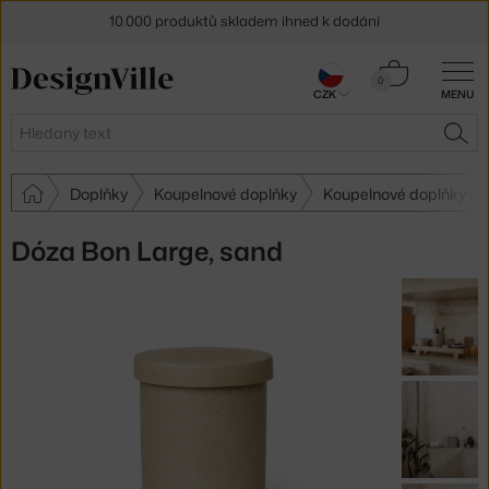
10.000 produktů skladem ihned k dodání
Sleva 5 % pro odběratele
newsletteru
Košík
0
CZK
MENU
0 Kč
30 dní na vrácení zboží
Hledat
HLE
Doplňky
Koupelnové doplňky
Koupelnové doplňky Fe
Dóza Bon Large, sand