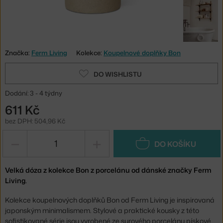
Značka:
Ferm Living
Kolekce:
Koupelnové doplňky Bon
DO WISHLISTU
Dodání: 3 - 4 týdny
611 Kč
bez DPH: 504,96 Kč
−
+
DO KOŠÍKU
Velká dóza z kolekce Bon z porcelánu od dánské značky Ferm
Living.
Kolekce koupelnových doplňků Bon od Ferm Living je inspirovaná
japonským minimalismem. Stylové a praktické kousky z této
sofistikované série jsou vyrobené ze surového porcelánu pískové