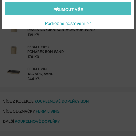
FERM LIVING
DÓZA BON LARGE, SAND
PŘIJMOUT VŠE
611 Kč
Podrobné nastavení
FERM LIVING
DRŽÁK NA ZUBNÍ KARTÁČEK BON, SAND
109 Kč
FERM LIVING
POHÁREK BON, SAND
179 Kč
FERM LIVING
TÁC BON, SAND
244 Kč
VÍCE Z KOLEKCE
KOUPELNOVÉ DOPLŇKY BON
VÍCE OD ZNAČKY
FERM LIVING
DALŠÍ
KOUPELNOVÉ DOPLŇKY