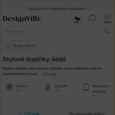
Sleva 5 % pro odběratele
newsletteru
30 dní na vrácení zboží
Košík
0
CZK
MENU
0 Kč
Hledat
HLE
Designville.cz
Stylové doplňky, šedá
Stylové doplňky jako hodiny, zrcadla nebo květináče mohou
proměnit každý kout.
…
Číst dále
Další
Hodiny
Zrcadla
Koberce a
kategorie
141×
239×
rohožky
670×
Filtrovat
Od nejpopulárnějších