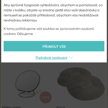
3 - 5 týdnů
,
4 250 Kč
3 - 5 týdnů
,
4 625 Kč
Aby správně fungovalo vyhledávání, abychom si pamatovali, co
máte v košíku, abyste vy snadno zjistili stav vaší objednávky a
nemuseli se pokaždé přihlašovat, abychom vás neobtěžovali
nevhodnou reklamou.
K tomu potřebujeme váš souhlas se zpracováním souborů
cookies. Děkujeme.
−25 %
PŘIJMOUT VŠE
NORMANN COPENHAGEN
NORMANN COPENHAGEN
ZRCADLO HORIZON ROUND, GREY
ZRCADLO FLIP, GREY
Podrobné nastavení
3 - 5 týdnů
,
2 750 Kč
Skladem > 5 ks
,
2 344 Kč
−20 %
FERM LIVING
BOLIA