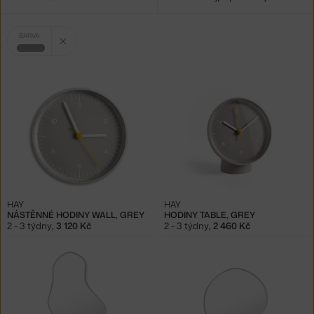
Vybrané
Zrušit filtr
BARVA
filtry:
šedá
HAY
HAY
NÁSTĚNNÉ HODINY WALL, GREY
HODINY TABLE, GREY
2 - 3 týdny
,
3 120 Kč
2 - 3 týdny
,
2 460 Kč