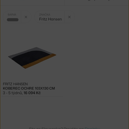
Vybrané
Zrušit filtr
Zrušit filtr
BARVA
ZNAČKA
Fritz Hansen
filtry:
šedá
FRITZ HANSEN
KOBEREC OCHRE 103X130 CM
3 - 5 týdnů
,
16 094 Kč
Ste zo Slovenska? Prejdite na
Doplnky