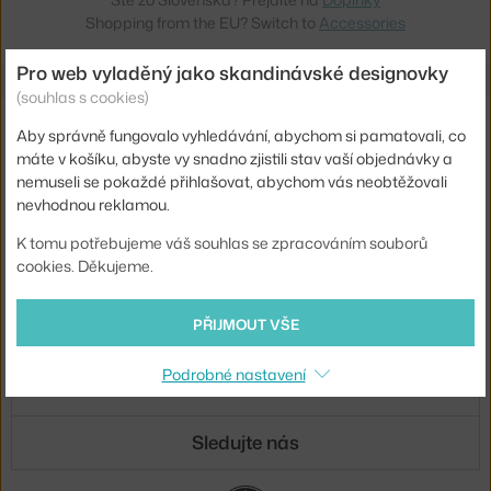
Shopping from the EU? Switch to
Accessories
Pro web vyladěný jako skandinávské designovky
(souhlas s cookies)
Novinky e-mailem
Aby správně fungovalo vyhledávání, abychom si pamatovali, co
máte v košíku, abyste vy snadno zjistili stav vaší objednávky a
ODESLAT
nemuseli se pokaždé přihlašovat, abychom vás neobtěžovali
nevhodnou reklamou.
Přihlášením souhlasíte se
zpracováním osobních údajů
.
K tomu potřebujeme váš souhlas se zpracováním souborů
cookies. Děkujeme.
O nás
PŘIJMOUT VŠE
Nákup
Podrobné nastavení
Sortiment
Sledujte nás