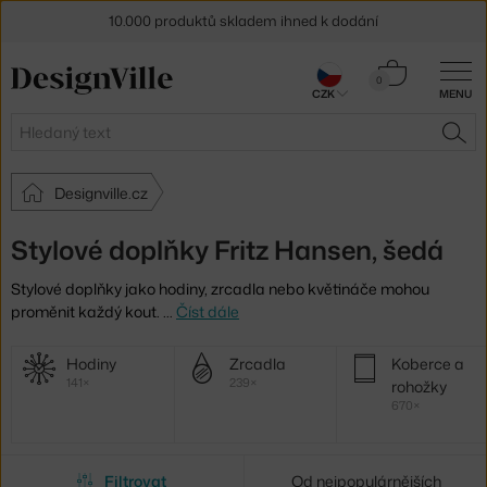
10.000 produktů skladem ihned k dodání
Sleva 5 % pro odběratele
newsletteru
Košík
0
CZK
MENU
0 Kč
30 dní na vrácení zboží
Hledat
HLE
Designville.cz
Stylové doplňky Fritz Hansen, šedá
Stylové doplňky jako hodiny, zrcadla nebo květináče mohou
proměnit každý kout.
…
Číst dále
Další
Hodiny
Zrcadla
Koberce a
kategorie
141×
239×
rohožky
670×
Filtrovat
Od nejpopulárnějších