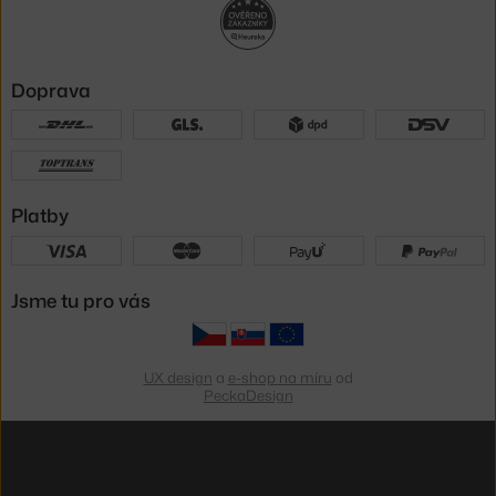
Doprava
Platby
Jsme tu pro vás
UX design
a
e-shop na míru
od
PeckaDesign