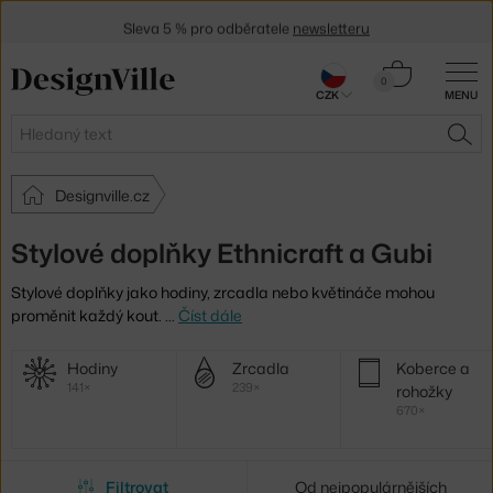
Sleva 5 % pro odběratele
newsletteru
30 dní na vrácení zboží
Košík
0
CZK
MENU
0 Kč
Hledat
HLE
Designville.cz
Stylové doplňky Ethnicraft a Gubi
Stylové doplňky jako hodiny, zrcadla nebo květináče mohou
proměnit každý kout.
…
Číst dále
Další
Hodiny
Zrcadla
Koberce a
kategorie
141×
239×
rohožky
670×
Filtrovat
Od nejpopulárnějších