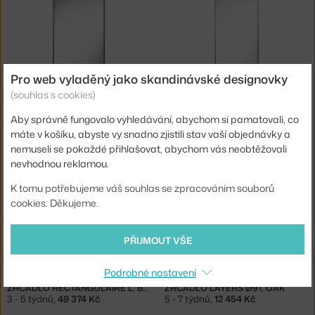
Pro web vyladěný jako skandinávské designovky
(souhlas s cookies)
GUBI
GUBI
Aby správně fungovalo vyhledávání, abychom si pamatovali, co
ZRCADLO RECTANGULAIRE M, TAN
ZRCADLO RECTANGULAIRE L, TAN
3 - 5 týdnů
,
36 374 Kč
3 - 5 týdnů
,
49 374 Kč
máte v košíku, abyste vy snadno zjistili stav vaší objednávky a
nemuseli se pokaždé přihlašovat, abychom vás neobtěžovali
nevhodnou reklamou.
K tomu potřebujeme váš souhlas se zpracováním souborů
cookies. Děkujeme.
PŘIJMOUT VŠE
Podrobné nastavení
GUBI
ETHNICRAFT
ZRCADLO RECTANGULAIRE L, BLACK
ZRCADLO LAYERS Ø91, OAK
3 - 5 týdnů
,
49 374 Kč
5 - 7 týdnů
,
12 454 Kč