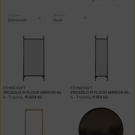
Vybrané
Zrušit filtr
Zrušit filtr
ZNAČKA
ZNAČKA
Ethnicraft
Gubi
filtry:
ETHNICRAFT
ETHNICRAFT
ZRCADLO PI FLOOR MIRROR 80X200, DARK BROWN
ZRCADLO PI FLOOR MIRROR 55X190, DARK BROWN
5 - 7 týdnů
,
15 834 Kč
5 - 7 týdnů
,
11 154 Kč