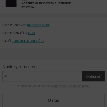
KOBEREC GUBI 300X250, AUBERGINE
72 774 Kč
VÍCE Z KOLEKCE
KOBERCE GUBI
VÍCE OD ZNAČKY
GUBI
DALŠÍ
KOBERCE A ROHOŽKY
Novinky e-mailem
ODESLAT
Přihlášením souhlasíte se
zpracováním osobních údajů
.
O nás