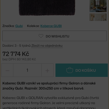
Značka:
Gubi
Kolekce:
Koberce GUBI
DO WISHLISTU
Dodání: 3 - 5 týdnů
Zboží na objednávku
72 774 Kč
bez DPH: 60 143,80 Kč
−
+
DO KOŠÍKU
Koberec GUBI vznikl ve spolupráci firmy Golran a dánské
značky Gubi. Rozměr: 300x250 cm v lilkové barvě.
Koberec GUBI x GOLRAN vytvořila exkluzivně pro Gubi čtvrtá
generace rodinné firmy Golran. Je velmi precizně utkaný na
vertikálních tkalcovských stavech, které zaručují ohromnou