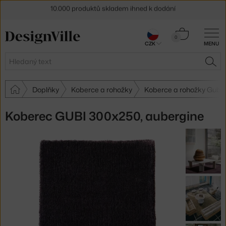
Sleva 5 % pro odběratele
newsletteru
Košík
30 dní na vrácení zboží
0
CZK
MENU
0 Kč
Hledat
HLE
Doplňky
Koberce a rohožky
Koberce a rohožky Gubi
Koberec GUBI 300x250, aubergine