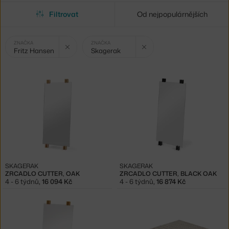
Filtrovat
Od nejpopulárnějších
Vybrané
Zrušit filtr
Zrušit filtr
ZNAČKA
ZNAČKA
Fritz Hansen
Skagerak
filtry:
SKAGERAK
SKAGERAK
ZRCADLO CUTTER, OAK
ZRCADLO CUTTER, BLACK OAK
4 - 6 týdnů
,
16 094 Kč
4 - 6 týdnů
,
16 874 Kč