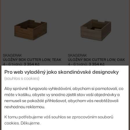
SKAGERAK
SKAGERAK
ÚLOŽNÝ BOX CUTTER LOW, TEAK
ÚLOŽNÝ BOX CUTTER LOW, OAK
4 - 6 týdnů
,
3 354 Kč
4 - 6 týdnů
,
3 354 Kč
Pro web vyladěný jako skandinávské designovky
(souhlas s cookies)
Aby správně fungovalo vyhledávání, abychom si pamatovali, co
máte v košíku, abyste vy snadno zjistili stav vaší objednávky a
nemuseli se pokaždé přihlašovat, abychom vás neobtěžovali
nevhodnou reklamou.
K tomu potřebujeme váš souhlas se zpracováním souborů
cookies. Děkujeme.
SKAGERAK
SKAGERAK
ÚLOŽNÝ BOX CUTTER LOW, BLACK OAK
ÚLOŽNÝ BOX CUTTER HIGH, TEAK