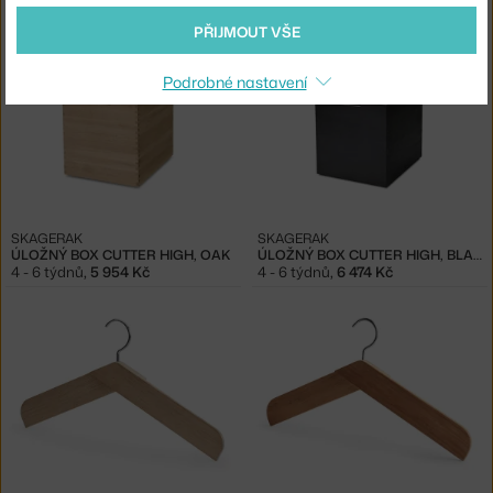
4 - 6 týdnů
,
3 614 Kč
4 - 6 týdnů
,
5 954 Kč
PŘIJMOUT VŠE
Podrobné nastavení
SKAGERAK
SKAGERAK
ÚLOŽNÝ BOX CUTTER HIGH, OAK
ÚLOŽNÝ BOX CUTTER HIGH, BLACK OAK
4 - 6 týdnů
,
5 954 Kč
4 - 6 týdnů
,
6 474 Kč