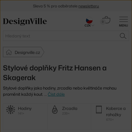
Sleva 5 % pro odběratele
newsletteru
30 dní na vrácení zboží
Košík
0
CZK
MENU
0 Kč
Hledat
HLE
Designville.cz
Stylové doplňky Fritz Hansen a
Skagerak
Stylové doplňky jako hodiny, zrcadla nebo květináče mohou
proměnit každý kout.
…
Číst dále
Další
Hodiny
Zrcadla
Koberce a
kategorie
141×
239×
rohožky
670×