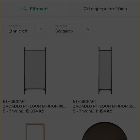
Filtrovat
Od nejpopulárnějších
Vybrané
Zrušit filtr
Zrušit filtr
ZNAČKA
ZNAČKA
Ethnicraft
Skagerak
filtry:
ETHNICRAFT
ETHNICRAFT
ZRCADLO PI FLOOR MIRROR 80X200, DARK BROWN
ZRCADLO PI FLOOR MIRROR 55X190, DARK BROWN
5 - 7 týdnů
,
15 834 Kč
5 - 7 týdnů
,
11 154 Kč