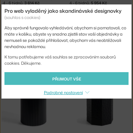
4 - 6 týdnů
,
3 614 Kč
4 - 6 týdnů
,
5 954 Kč
Pro web vyladěný jako skandinávské designovky
(souhlas s cookies)
Aby správně fungovalo vyhledávání, abychom si pamatovali, co
máte v košíku, abyste vy snadno zjistili stav vaší objednávky a
nemuseli se pokaždé přihlašovat, abychom vás neobtěžovali
nevhodnou reklamou.
K tomu potřebujeme váš souhlas se zpracováním souborů
cookies. Děkujeme.
SKAGERAK
SKAGERAK
ÚLOŽNÝ BOX CUTTER HIGH, OAK
ÚLOŽNÝ BOX CUTTER HIGH, BLACK OAK
4 - 6 týdnů
,
5 954 Kč
4 - 6 týdnů
,
6 474 Kč
PŘIJMOUT VŠE
Podrobné nastavení