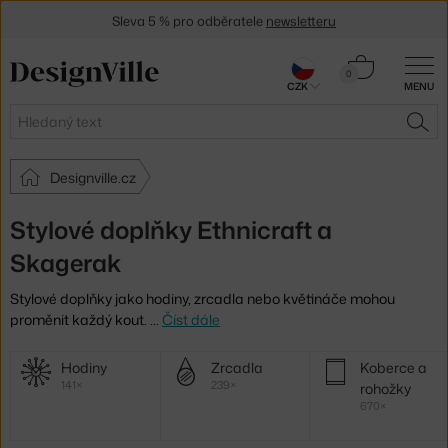
Sleva 5 % pro odběratele
newsletteru
30 dní na vrácení zboží
Košík
0
CZK
MENU
0 Kč
Hledat
HLE
Designville.cz
Stylové doplňky Ethnicraft a
Skagerak
Stylové doplňky jako hodiny, zrcadla nebo květináče mohou
proměnit každý kout.
…
Číst dále
Další
Hodiny
Zrcadla
Koberce a
kategorie
141×
239×
rohožky
670×