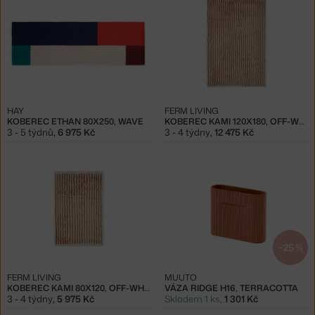
HAY
FERM LIVING
KOBEREC ETHAN 80X250, WAVE
KOBEREC KAMI 120X180, OFF-WHITE/RED BROWN
3 - 5 týdnů
,
6 975 Kč
3 - 4 týdny
,
12 475 Kč
−25 %
FERM LIVING
MUUTO
KOBEREC KAMI 80X120, OFF-WHITE/RED BROWN
VÁZA RIDGE H16, TERRACOTTA
3 - 4 týdny
,
5 975 Kč
Skladem 1 ks
,
1 301 Kč