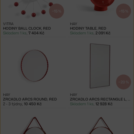
−15 %
−15 %
VITRA
HAY
HODINY BALL CLOCK, RED
HODINY TABLE, RED
Skladem 1 ks
,
7 404 Kč
Skladem 1 ks
,
2 091 Kč
−20 %
HAY
HAY
ZRCADLO ARCS ROUND, RED
ZRCADLO ARCS RECTANGLE L, BURGUNDY
2 - 3 týdny
,
10 450 Kč
Skladem 1 ks
,
12 928 Kč