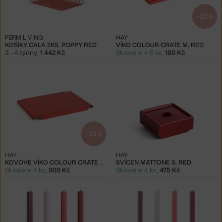
−20 %
FERM LIVING
HAY
KOŠÍKY CALA 2KS, POPPY RED
VÍKO COLOUR CRATE M, RED
3 - 4 týdny
,
1 442 Kč
Skladem > 5 ks
,
180 Kč
−20 %
HAY
HAY
KOVOVÉ VÍKO COLOUR CRATE M, RED
SVÍCEN MATTONE S, RED
Skladem 4 ks
,
900 Kč
Skladem 4 ks
,
475 Kč