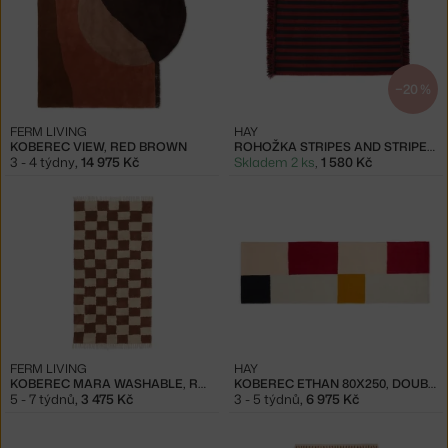
−20 %
FERM LIVING
HAY
KOBEREC VIEW, RED BROWN
ROHOŽKA STRIPES AND STRIPES WOOL, CHERRY
3 - 4 týdny
,
14 975 Kč
Skladem 2 ks
,
1 580 Kč
FERM LIVING
HAY
KOBEREC MARA WASHABLE, RUST/WARM SAND
KOBEREC ETHAN 80X250, DOUBLE STACK
5 - 7 týdnů
,
3 475 Kč
3 - 5 týdnů
,
6 975 Kč