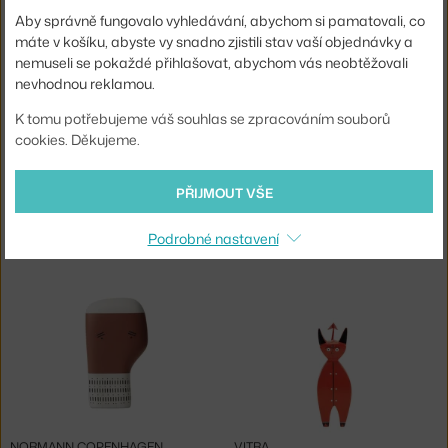
Skladem 1 ks
,
4 244 Kč
3 - 4 týdny
,
2 475 Kč
Aby správně fungovalo vyhledávání, abychom si pamatovali, co
máte v košíku, abyste vy snadno zjistili stav vaší objednávky a
nemuseli se pokaždé přihlašovat, abychom vás neobtěžovali
nevhodnou reklamou.
K tomu potřebujeme váš souhlas se zpracováním souborů
cookies. Děkujeme.
−20 %
PŘIJMOUT VŠE
&TRADITION
NORMANN COPENHAGEN
VÁZA MOMENTO JH47, RED BROWN
SHOREBIRD M, RED / BLACK
Podrobné nastavení
4 - 6 týdnů
,
2 438 Kč
Skladem 3 ks
,
700 Kč
NORMANN COPENHAGEN
VITRA