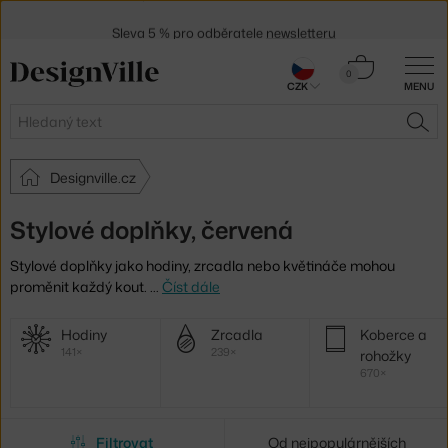
Sleva 5 % pro odběratele
newsletteru
30 dní na vrácení zboží
Košík
0
CZK
MENU
0 Kč
Hledat
HLE
Designville.cz
Stylové doplňky, červená
Stylové doplňky jako hodiny, zrcadla nebo květináče mohou
proměnit každý kout.
…
Číst dále
Další
Hodiny
Zrcadla
Koberce a
kategorie
141×
239×
rohožky
670×
Filtrovat
Od nejpopulárnějších