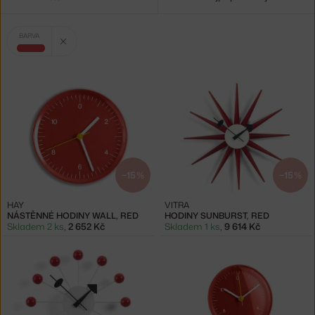
Vybrané
Zrušit filtr
BARVA
filtry:
červená
−15 %
−15 %
HAY
VITRA
NÁSTĚNNÉ HODINY WALL, RED
HODINY SUNBURST, RED
Skladem 2 ks
,
2 652 Kč
Skladem 1 ks
,
9 614 Kč