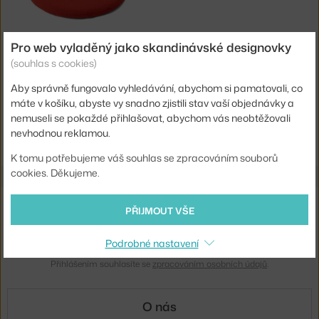
Pro web vyladěný jako skandinávské designovky
&TRADITION
(souhlas s cookies)
PODSEDÁK SEAT PAD VP11, HALLINGDAL 600
4 - 6 týdnů
,
2 720 Kč
Aby správně fungovalo vyhledávání, abychom si pamatovali, co
máte v košíku, abyste vy snadno zjistili stav vaší objednávky a
nemuseli se pokaždé přihlašovat, abychom vás neobtěžovali
Ste zo Slovenska? Prejdite na
Doplnky
nevhodnou reklamou.
Shopping from the EU? Switch to
Accessories
K tomu potřebujeme váš souhlas se zpracováním souborů
cookies. Děkujeme.
Novinky e-mailem
PŘIJMOUT VŠE
ODESLAT
Podrobné nastavení
Přihlášením souhlasíte se
zpracováním osobních údajů
.
O nás