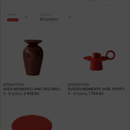
Vybrané
Zrušit filtr
Zrušit filtr
BARVA
ZNAČKA
&Tradition
filtry:
červená
&TRADITION
&TRADITION
VÁZA MOMENTO JH47, RED BROWN
SVÍCEN MOMENTO JH39, POPPY RED
4 - 6 týdnů
,
2 438 Kč
4 - 6 týdnů
,
1 734 Kč