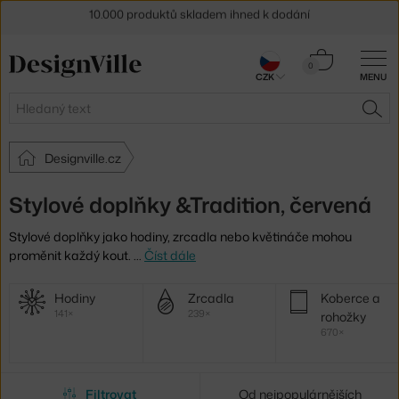
10.000 produktů skladem ihned k dodání
Sleva 5 % pro odběratele
newsletteru
Košík
0
30 dní na vrácení zboží
CZK
MENU
0 Kč
Hledat
HLE
Designville.cz
Stylové doplňky &Tradition, červená
Stylové doplňky jako hodiny, zrcadla nebo květináče mohou
proměnit každý kout.
…
Číst dále
Další
Hodiny
Zrcadla
Koberce a
kategorie
141×
239×
rohožky
670×
Filtrovat
Od nejpopulárnějších