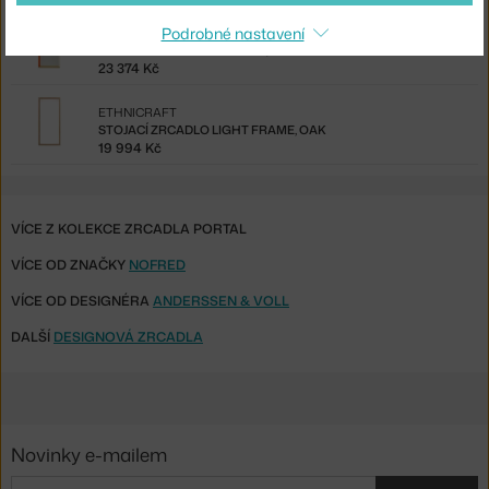
Podrobné nastavení
VITRA
ZRCADLO COLOUR FRAME L, BLUE/ORANGE
23 374 Kč
ETHNICRAFT
STOJACÍ ZRCADLO LIGHT FRAME, OAK
19 994 Kč
VÍCE Z KOLEKCE ZRCADLA PORTAL
VÍCE OD ZNAČKY
NOFRED
VÍCE OD DESIGNÉRA
ANDERSSEN & VOLL
DALŠÍ
DESIGNOVÁ ZRCADLA
Novinky e-mailem