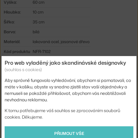
Výška:
60 cm
Hloubka:
10 cm
Šířka:
35 cm
Barva:
bílá
Materiál:
lakovaná ocel, jasanové dřevo
Kód produktu
NFR-7102
EAN
5713994171025
Pro web vyladěný jako skandinávské designovky
(souhlas s cookies)
Aby správně fungovalo vyhledávání, abychom si pamatovali, co
máte v košíku, abyste vy snadno zjistili stav vaší objednávky a
Také by se vám mohlo líbit
nemuseli se pokaždé přihlašovat, abychom vás neobtěžovali
nevhodnou reklamou.
HAY
STRAP MIRROR 50CM, RED
K tomu potřebujeme váš souhlas se zpracováním souborů
7 975 Kč
cookies. Děkujeme.
FERM LIVING
ZRCADLO POND SMALL, BRASS
PŘIJMOUT VŠE
4 140 Kč