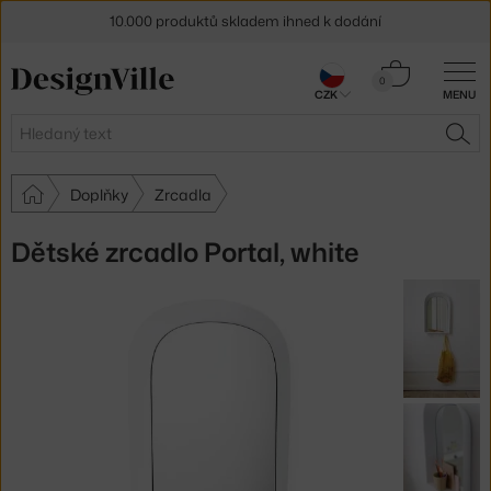
10.000 produktů skladem ihned k dodání
Sleva 5 % pro odběratele
newsletteru
Košík
0
CZK
MENU
0 Kč
30 dní na vrácení zboží
Hledat
HLE
Doplňky
Zrcadla
Dětské zrcadlo Portal, white