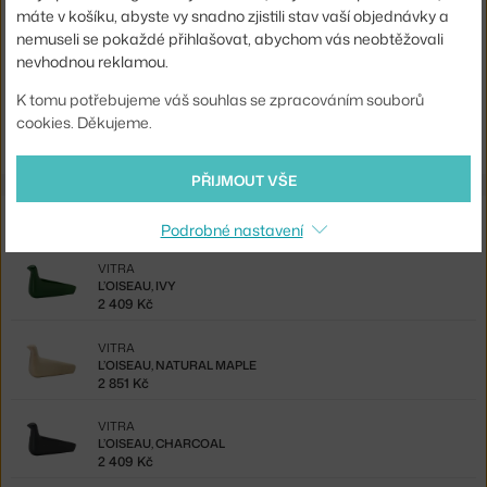
máte v košíku, abyste vy snadno zjistili stav vaší objednávky a
Kód produktu
VIT-21505801
nemuseli se pokaždé přihlašovat, abychom vás neobtěžovali
EAN
4055737997228
nevhodnou reklamou.
K tomu potřebujeme váš souhlas se zpracováním souborů
Ste zo Slovenska? Prejdite na
L’Oiseau, natural maple
cookies. Děkujeme.
Shopping from the EU? Switch to
L'Oiseau, natural maple
PŘIJMOUT VŠE
Ze stejné kolekce
Podrobné nastavení
VITRA
L’OISEAU, IVY
2 409 Kč
VITRA
L’OISEAU, NATURAL MAPLE
2 851 Kč
VITRA
L’OISEAU, CHARCOAL
2 409 Kč