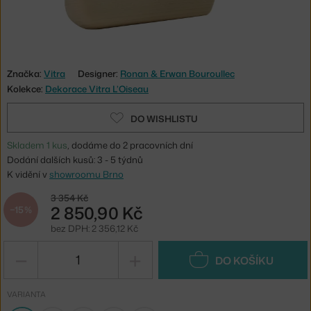
Značka:
Vitra
Designer:
Ronan & Erwan Bouroullec
Kolekce:
Dekorace Vitra L’Oiseau
DO WISHLISTU
Skladem 1 kus
, dodáme do 2 pracovních dní
Dodání dalších kusů: 3 - 5 týdnů
K vidění v
showroomu Brno
3 354 Kč
2 850,90 Kč
−15 %
bez DPH: 2 356,12 Kč
−
+
DO KOŠÍKU
VARIANTA