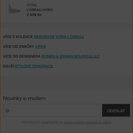
VITRA
L’OISEAU, IVORY
2 409 Kč
VÍCE Z KOLEKCE
DEKORACE VITRA L’OISEAU
VÍCE OD ZNAČKY
VITRA
VÍCE OD DESIGNÉRA
RONAN & ERWAN BOUROULLEC
DALŠÍ
STYLOVÉ DEKORACE
Novinky e-mailem
ODESLAT
Přihlášením souhlasíte se
zpracováním osobních údajů
.