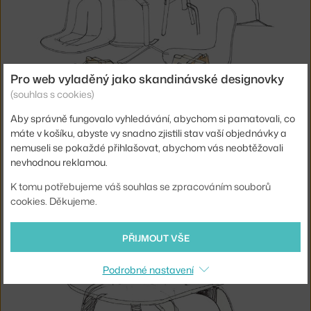
Pro web vyladěný jako skandinávské designovky
(souhlas s cookies)
Aby správně fungovalo vyhledávání, abychom si pamatovali, co
máte v košíku, abyste vy snadno zjistili stav vaší objednávky a
nemuseli se pokaždé přihlašovat, abychom vás neobtěžovali
nevhodnou reklamou.
K tomu potřebujeme váš souhlas se zpracováním souborů
cookies. Děkujeme.
PŘIJMOUT VŠE
Podrobné nastavení