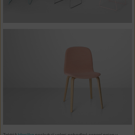
Taktéž
křesílka
poskytují velmi pohodlné sezení nejen v