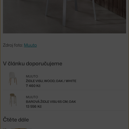
Zdroj foto:
Muuto
V článku doporučujeme
MUUTO
ŽIDLE VISU, WOOD, OAK / WHITE
7 460 Kč
MUUTO
BAROVÁ ŽIDLE VISU 65 CM, OAK
13 556 Kč
Čtěte dále