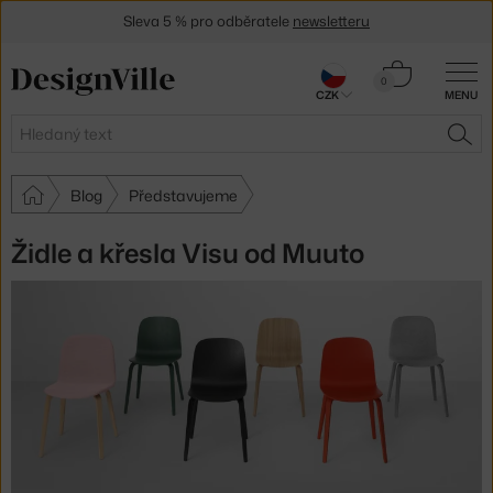
Sleva 5 % pro odběratele
newsletteru
30 dní na vrácení zboží
Košík
0
CZK
MENU
0 Kč
Hledat
HLE
Blog
Představujeme
Židle a křesla Visu od Muuto