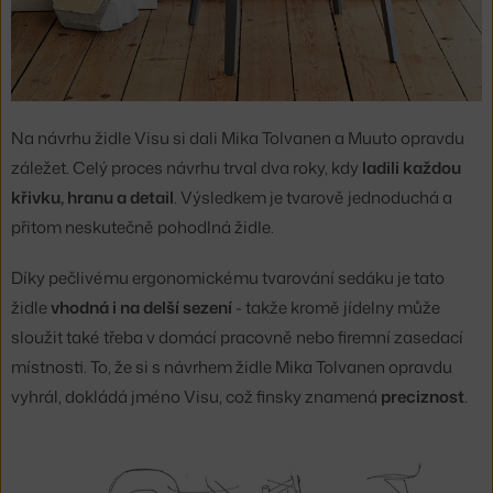
Na návrhu židle Visu si dali Mika Tolvanen a Muuto opravdu
záležet. Celý proces návrhu trval dva roky, kdy
ladili každou
křivku, hranu a detail
. Výsledkem je tvarově jednoduchá a
přitom neskutečně pohodlná židle.
Díky pečlivému ergonomickému tvarování sedáku je tato
židle
vhodná i na delší sezení
- takže kromě jídelny může
sloužit také třeba v domácí pracovně nebo firemní zasedací
místnosti. To, že si s návrhem židle Mika Tolvanen opravdu
vyhrál, dokládá jméno Visu, což finsky znamená
preciznost
.