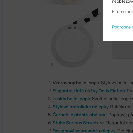
neobtěžova
K tomu pot
Podrobné 
Vzorovaný balící papír.
Stylový balící 
Elegantní zlaté nůžky Daily Fiction
. P
Lesklý balící papír
.
Kvalitní balící papí
S
tylové metalické nálepky
.
Rolička svě
Černobílé přání s obálkou
.
Papírové přá
Stuha Serious Structure
.
Elegantní dár
Designové vzorované nálepky
. Roličk