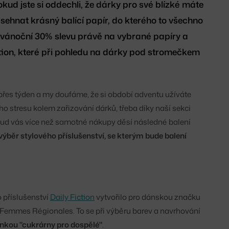
ud jste si oddechli, že dárky pro své blízké máte
 sehnat krásný balící papír, do kterého to všechno
ředvánoční 30% slevu právě na vybrané papíry a
iction, které při pohledu na dárky pod stromečkem
es týden a my doufáme, že si období adventu užíváte
o stresu kolem zařizování dárků, třeba díky naší sekci
ud vás více než samotné nákupy děsí následné balení
výběr stylového příslušenství, se kterým bude balení
o příslušenství
Daily Fiction
vytvořilo pro dánskou značku
Femmes Régionales. To se při výběru barev a navrhování
nkou "cukrárny pro dospělé"
.