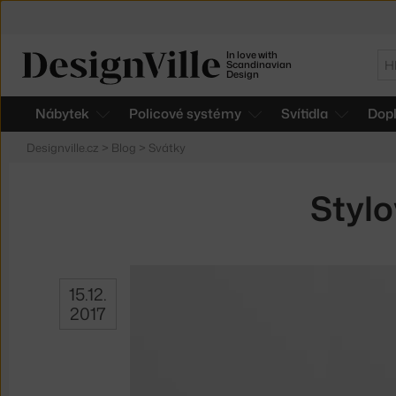
In love with
Hl
Scandinavian
Design
Nábytek
Policové systémy
Svítidla
Dop
Designville.cz
>
Blog
>
Svátky
Stylo
15.12.
2017