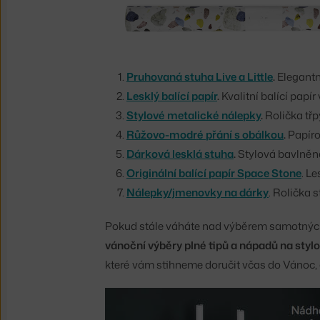
Pruhovaná stuha Live a Little
.
Elegantn
Lesklý balící papír
.
Kvalitní balící pap
S
tylové metalické nálepky
.
Rolička tř
Růžovo-modré přání s obálkou
.
Papíro
Dárková lesklá stuha
.
Stylová bavlněn
O
riginální balící papír Space Stone
. L
Nálepky/jmenovky na dárky
. Rolička 
Pokud stále váháte nad výběrem samotnýc
vánoční výběry plné tipů a nápadů na styl
které vám stihneme doručit včas do Vánoc, 