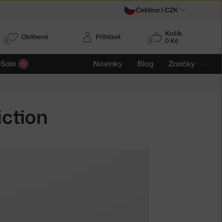
Čeština |
CZK
Košík
Oblíbené
Přihlásit
0 Kč
0
0
Sale
Novinky
Blog
Značky
iction