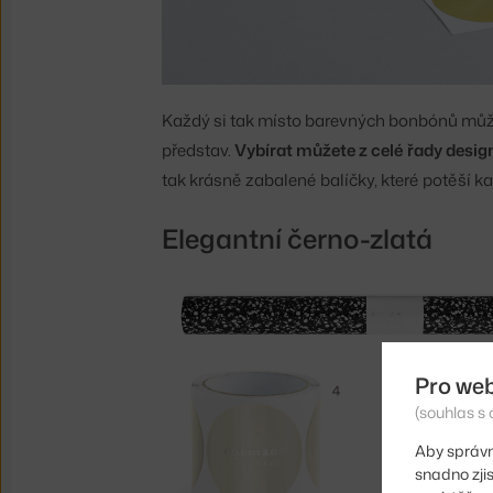
Každý si tak místo barevných bonbónů můž
představ.
Vybírat můžete z celé řady desi
tak krásně zabalené balíčky, které potěší
Elegantní černo-zlatá
Pro we
(souhlas s 
Aby správn
snadno zji