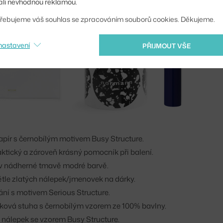
li nevhodnou reklamou.
řebujeme váš souhlas se zpracováním souborů cookies. Děkujeme.
nastavení
PŘIJMOUT VŠE
papír s černobílým motivem Busy Structure.
raktický a zároveň krásný pomocník při balení.
r v nádherné tmavě modré barvě.
tle zlatých nálepek/jmenovek na dárky.
ní s motivem Serious Structure.
ková stuha s černobílým vzorem ze 100% bavlny.
a nálepek se vzorem Busy Structure.