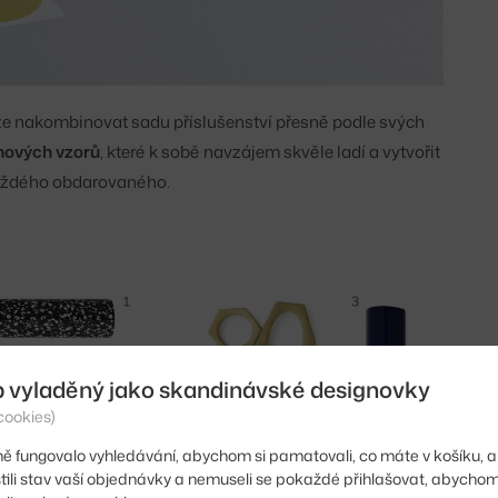
e nakombinovat sadu příslušenství přesně podle svých
gnových vzorů
, které k sobě navzájem skvěle ladí a vytvořit
 každého obdarovaného.
b vyladěný jako skandinávské designovky
cookies)
ě fungovalo vyhledávání, abychom si pamatovali, co máte v košíku, a
stili stav vaší objednávky a nemuseli se pokaždé přihlašovat, abycho