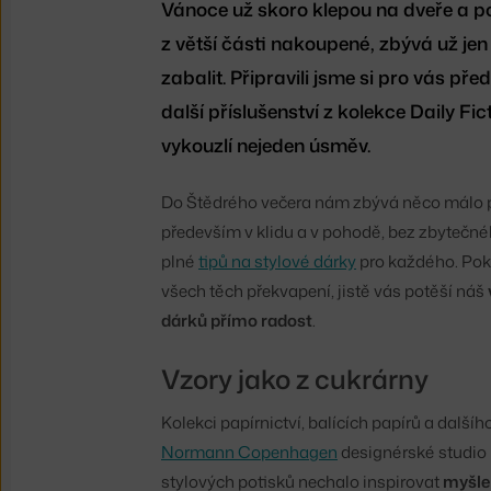
Vánoce už skoro klepou na dveře a pok
z větší části nakoupené, zbývá už jen
zabalit. Připravili jsme si pro vás p
další příslušenství z kolekce Daily F
vykouzlí nejeden úsměv.
Do Štědrého večera nám zbývá něco málo př
především v klidu a v pohodě, bez zbytečnéh
plné
tipů na stylové dárky
pro každého. Pok
všech těch překvapení, jistě vás potěší náš
dárků přímo radost
.
Vzory jako z cukrárny
Kolekci papírnictví, balících papírů a dalšíh
Normann Copenhagen
designérské studio 
stylových potisků nechalo inspirovat
myšle