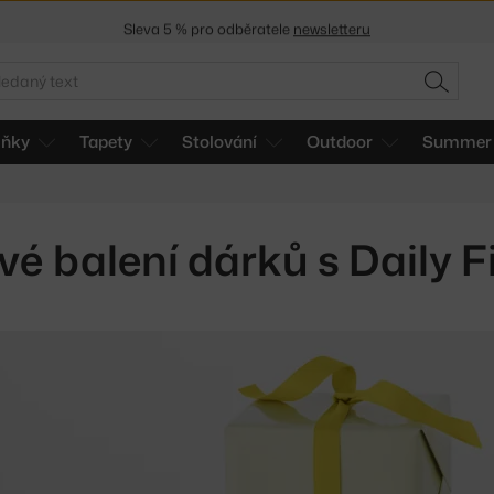
Sleva 5 % pro odběratele
newsletteru
30 dní na vrácení zboží
edat
HLEDAT
lňky
Tapety
Stolování
Outdoor
Summer 
vé balení dárků s Daily F