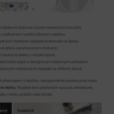
í dárková stuha se vzorem barevných proužků.
ír v nádherném světle růžovém odstínu.
pytivých modrých nálepek/jmenovek na dárky.
vé přání s pruhovaným motivem.
á stuha na dárky v modré barvě.
esklý balící papír s designovým barevným potiskem.
stylových metalických nálepek ve stříbrné barvě.
h překvapení v balíčku, nezapomeňte prozkoumat naše
ové dárky
. Najdete tam především spoustu skladovek,
aby mohly potěšit vaše blízké.