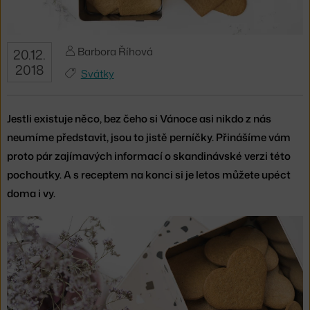
Barbora Říhová
20.12.
2018
Svátky
Jestli existuje něco, bez čeho si Vánoce asi nikdo z nás
neumíme představit, jsou to jistě perníčky. Přinášíme vám
proto pár zajímavých informací o skandinávské verzi této
pochoutky. A s receptem na konci si je letos můžete upéct
doma i vy.