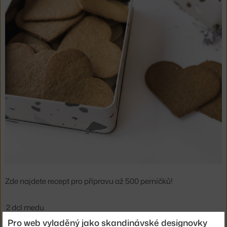
Zde najdete recept pro přípravu až 500 perníčků!
2 dcl medu
Pro web vyladěný jako skandinávské designovky