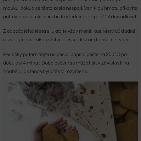
mouku, dokud se těsto zcela nespojí. Vzniklou hmotu přikryjte
potravinovou folií a nechejte v lednici alespoň 2-3 dny odležet.
Z odpočatého těsta si ukrojte vždy menší kus, který důkladně
rozválejte na tenkou vrstvu a vykrojte z něj libovolné tvary.
Perníčky potom dejte na pečící papír a pečte na 200°C po
dobu asi 4 minut. Doba pečení se může lišit v závislosti na
troubě a jak tence bylo těsto rozváleno.