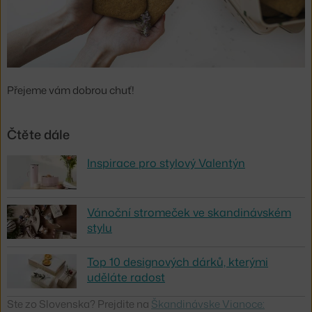
Přejeme vám dobrou chuť!
Čtěte dále
Inspirace pro stylový Valentýn
Vánoční stromeček ve skandinávském
stylu
Top 10 designových dárků, kterými
uděláte radost
Ste zo Slovenska? Prejdite na
Škandinávske Vianoce: