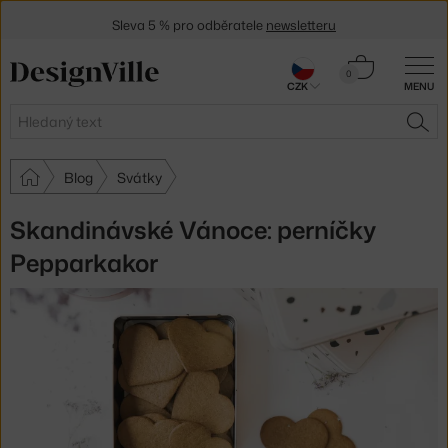
Sleva 5 % pro odběratele
newsletteru
30 dní na vrácení zboží
Košík
0
CZK
MENU
0 Kč
Hledat
HLE
Blog
Svátky
Skandinávské Vánoce: perníčky
Pepparkakor