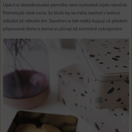
Upéct si skandinávské perníčky není rozhodně nijak náročné.
Pamatujte však na to, že těsto by se mělo nechat v lednici
odležet až několik dní. Seveřani si tak raději kupují už předem
připravené těsto a doma si užívají až samotné vykrajování.