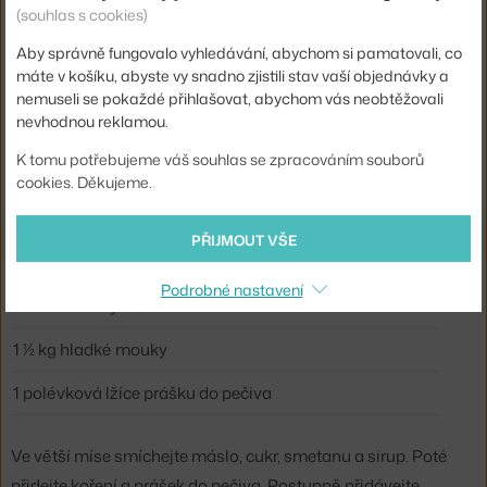
4 dcl cukru
(souhlas s cookies)
2 čajové lžičky sirupu - melasy
Aby správně fungovalo vyhledávání, abychom si pamatovali, co
máte v košíku, abyste vy snadno zjistili stav vaší objednávky a
1 ½ polévkové lžíce mletého zázvoru
nemuseli se pokaždé přihlašovat, abychom vás neobtěžovali
nevhodnou reklamou.
1 ½ polévkové lžíce skořice
K tomu potřebujeme váš souhlas se zpracováním souborů
1 polévková lžíce mletého hřebíčku
cookies. Děkujeme.
6 kousků kardamomu (použít jen černá semínka, drcená)
PŘIJMOUT VŠE
350 g másla
Podrobné nastavení
3 dcl smetany ke šklehání
1 ½ kg hladké mouky
1 polévková lžíce prášku do pečiva
Ve větší míse smíchejte máslo, cukr, smetanu a sirup. Poté
přidejte koření a prášek do pečiva. Postupně přidávejte