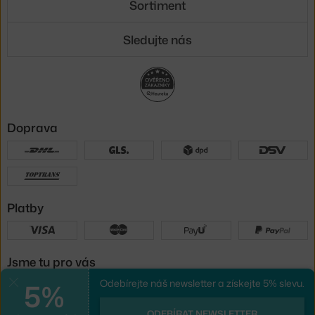
Sortiment
Sledujte nás
Doprava
Platby
Jsme tu pro vás
5%
Odebírejte náš newsletter a získejte 5% slevu.
Zavřít
UX design
a
e-shop na míru
od
ODEBÍRAT NEWSLETTER