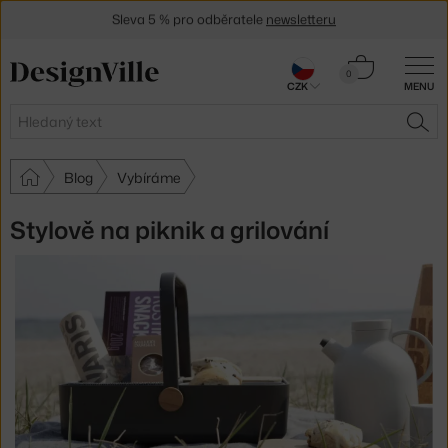
Sleva 5 % pro odběratele
newsletteru
30 dní na vrácení zboží
Košík
0
CZK
MENU
0 Kč
Hledat
HLE
Blog
Vybíráme
Stylově na piknik a grilování