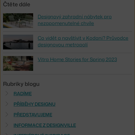
Čtěte dále
Designový zahradní nábytek pro
nezapomenutelné chvíle
Co vidět a navštívit v Kodani? Průvodce
designovou metropolí
Vitra Home Stories for Spring 2023
Rubriky blogu
RADÍME
PŘÍBĚHY DESIGNU
PŘEDSTAVUJEME
INFORMACE Z DESIGNVILLE