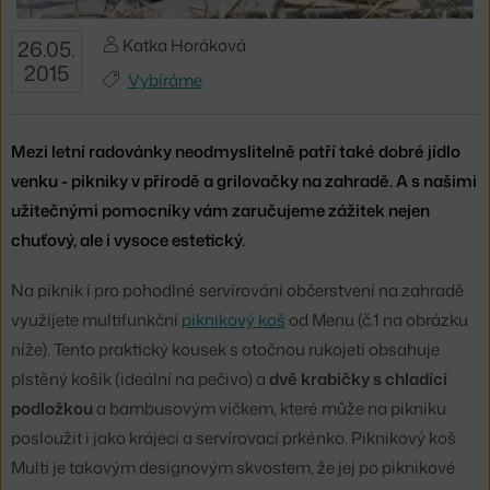
Katka Horáková
26.05.
2015
Vybíráme
Mezi letní radovánky neodmyslitelně patří také dobré jídlo
venku - pikniky v přírodě a grilovačky na zahradě. A s našimi
užitečnými pomocníky vám zaručujeme zážitek nejen
chuťový, ale i vysoce estetický.
Na piknik i pro pohodlné servírování občerstvení na zahradě
využijete multifunkční
piknikový koš
od Menu (č.1 na obrázku
níže). Tento praktický kousek s otočnou rukojetí obsahuje
plstěný košík (ideální na pečivo) a
dvě krabičky s chladící
podložkou
a bambusovým víčkem, které může na pikniku
posloužit i jako krájecí a servírovací prkénko. Piknikový koš
Multi je takovým designovým skvostem, že jej po piknikové