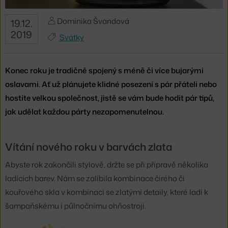
Dominika Švandová
19.12.
2019
Svátky
Konec roku je tradičně spojený s méně či více bujarými
oslavami. Ať už plánujete klidné posezení s pár přáteli nebo
hostíte velkou společnost, jistě se vám bude hodit pár tipů,
jak udělat každou párty nezapomenutelnou.
Vítání nového roku v barvách zlata
Abyste rok zakončili stylově, držte se při přípravě několika
ladících barev. Nám se zalíbila kombinace čirého či
kouřového skla v kombinaci se zlatými detaily, které ladí k
šampaňskému i půlnočnímu ohňostroji.