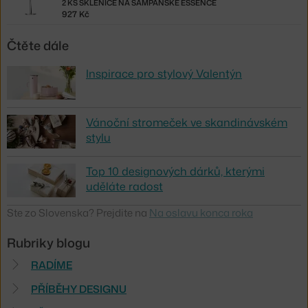
2 KS SKLENICE NA ŠAMPAŇSKÉ ESSENCE
927 Kč
Čtěte dále
Inspirace pro stylový Valentýn
Vánoční stromeček ve skandinávském
stylu
Top 10 designových dárků, kterými
uděláte radost
Ste zo Slovenska? Prejdite na
Na oslavu konca roka
Rubriky blogu
RADÍME
PŘÍBĚHY DESIGNU