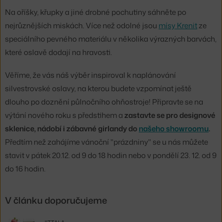
Na oříšky, křupky a jiné drobné pochutiny sáhněte po
nejrůznějších miskách. Více než odolné jsou
mísy Krenit
ze
speciálního pevného materiálu v několika výrazných barvách,
které oslavě dodají na hravosti.
Věříme, že vás náš výběr inspiroval k naplánování
silvestrovské oslavy, na kterou budete vzpomínat ještě
dlouho po doznění půlnočního ohňostroje! Připravte se na
výtání nového roku s předstihem a
zastavte se pro designové
sklenice, nádobí i zábavné girlandy do
našeho showroomu
.
Předtím než zahájíme vánoční "prázdniny" se u nás můžete
stavit v pátek 20.12. od 9 do 18 hodin nebo v pondělí 23. 12. od 9
do 16 hodin.
V článku doporučujeme