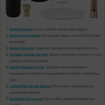
Zlatá girlanda
.
S níž vytvoříte nejrůznější nápisy.
Sklenice na koktejl
.
Na vysoké stopce se hodí třeba také
na sorbet.
Svícen Granny
.
Dokonalý společník slavnostního stolu.
Chladící karafa na víno
.
Ideální na oslavu, neboť v ní víno
zůstane dlouho chladné.
Karafa Ripple smoke
.
Zaujme minimalistickým
tvaroslovím a kvalitním provedením z ručně foukaného
skla.
Lžička Fein Small Spoon
.
Pro hostinu vyladěnou do
posledního detailu.
Geometrický svícen
.
Skrze stěny proniká krásná hra