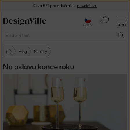
Sleva 5 % pro odběratele
newsletteru
30 dní na vrácení zboží
Košík
0
CZK
MENU
0 Kč
Hledat
HLE
Blog
Svátky
Na oslavu konce roku