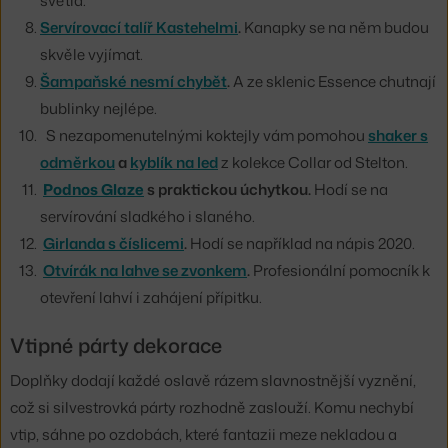
světla.
Servírovací talíř Kastehelmi
.
Kanapky se na něm budou
skvěle vyjímat.
Šampaňské nesmí chybět
.
A ze sklenic Essence chutnají
bublinky nejlépe.
S nezapomenutelnými koktejly vám pomohou
shaker s
odměrkou
a
kyblík na led
z kolekce Collar od Stelton.
Podnos Glaze
s praktickou úchytkou.
Hodí se na
servírování sladkého i slaného.
Girlanda s číslicemi
.
Hodí se například na nápis 2020.
Otvírák na lahve se zvonkem
.
Profesionální pomocník k
otevření lahví i zahájení přípitku.
Vtipné párty dekorace
Doplňky dodají každé oslavě rázem slavnostnější vyznění,
což si silvestrovká párty rozhodně zaslouží. Komu nechybí
vtip, sáhne po ozdobách, které fantazii meze nekladou a