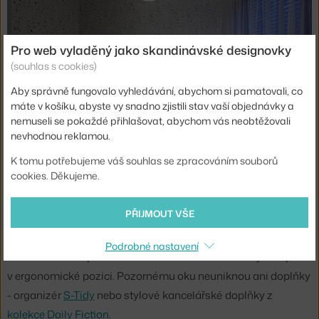
Pro web vyladěný jako skandinávské designovky
(souhlas s cookies)
Aby správně fungovalo vyhledávání, abychom si pamatovali, co
máte v košíku, abyste vy snadno zjistili stav vaší objednávky a
nemuseli se pokaždé přihlašovat, abychom vás neobtěžovali
nevhodnou reklamou.
K tomu potřebujeme váš souhlas se zpracováním souborů
cookies. Děkujeme.
Dětskému pokoji dominuje příjemná tapeta se vzorem
Terrazzo
. Jako centrální osvětlení byl zvolen skládaný lustr
PŘIJMOUT VŠE
Norm 03
značky Normann Copenhagen. Židli
Vitra Tip Ton
vídáváme ve studentských pokojích často - při práci u stolu se
Podrobné nastavení
židle nakloní na přední "seseknutou" hranu a udržuje tak páteř
v ergonomické pozici. Pozornému oku neuniknou ani doplňky
- organizér
S-Tidy
nebo stylové kancelářské doplňky z
kolekce Daily Fiction
.