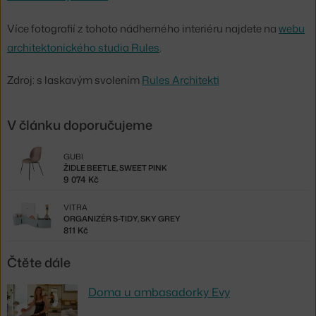
Více fotografií z tohoto nádherného interiéru najdete na
webu
architektonického studia Rules
.
Zdroj: s laskavým svolením
Rules Architekti
V článku doporučujeme
GUBI
ŽIDLE BEETLE, SWEET PINK
9 074 Kč
VITRA
ORGANIZÉR S-TIDY, SKY GREY
811 Kč
Čtěte dále
Doma u ambasadorky Evy