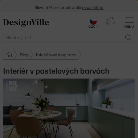
Sleva 5 % pro odběratele
newsletteru
30 dní na vrácení zboží
Košík
0
CZK
MENU
0 Kč
Hledat
HLE
Blog
Interiérové inspirace
Interiér v pastelových barvách