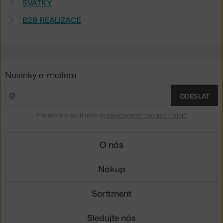
SVÁTKY
B2B REALIZACE
Novinky e-mailem
ODESLAT
Přihlášením souhlasíte se
zpracováním osobních údajů
.
O nás
Nákup
Sortiment
Sledujte nás