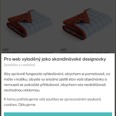
HAY
HAY
PLÉD MEGA DOT ORGANIC 195X245, LIGHT BLUE
PLÉD MEGA DOT ORGANIC 260X260, LIGHT BLUE
3 - 5 týdnů
,
5 225 Kč
3 - 5 týdnů
,
6 225 Kč
Pro web vyladěný jako skandinávské designovky
(souhlas s cookies)
Aby správně fungovalo vyhledávání, abychom si pamatovali, co
máte v košíku, abyste vy snadno zjistili stav vaší objednávky a
nemuseli se pokaždé přihlašovat, abychom vás neobtěžovali
nevhodnou reklamou.
Ste zo Slovenska? Prejdite na
10 rokov s vami
Shopping from the EU? Switch to
10 years with you
K tomu potřebujeme váš souhlas se zpracováním souborů
cookies. Děkujeme.