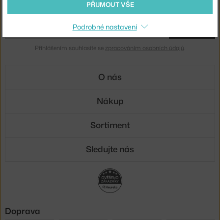
PŘIJMOUT VŠE
Novinky e-mailem
Podrobné nastavení
ODESLAT
Přihlášením souhlasíte se
zpracováním osobních údajů
.
O nás
Nákup
Sortiment
Sledujte nás
Doprava