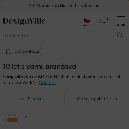
10.000 produktů skladem ihned k dodání
Sleva 5 % pro odběratele
newsletteru
Košík
0
CZK
MENU
0 Kč
30 dní na vrácení zboží
Hledat
HLE
Designville.cz
10 let s vámi, oranžová
DesignVille letos slaví 10 let. Některé produkty vám nabízíme od
samých počátků
…
Číst dále
Filtrovat
Od nejpopulárnějších
Vybrané
Zrušit filtr
BARVA
filtry:
oranžová