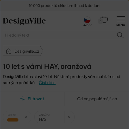
10.000 produktů skladem ihned k dodání
Sleva 5 % pro odběratele
newsletteru
Košík
0
CZK
MENU
0 Kč
30 dní na vrácení zboží
Hledat
HLE
Designville.cz
10 let s vámi HAY, oranžová
DesignVille letos slaví 10 let. Některé produkty vám nabízíme od
samých počátků
…
Číst dále
Filtrovat
Od nejpopulárnějších
Vybrané
Zrušit filtr
Zrušit filtr
BARVA
ZNAČKA
HAY
filtry:
oranžová