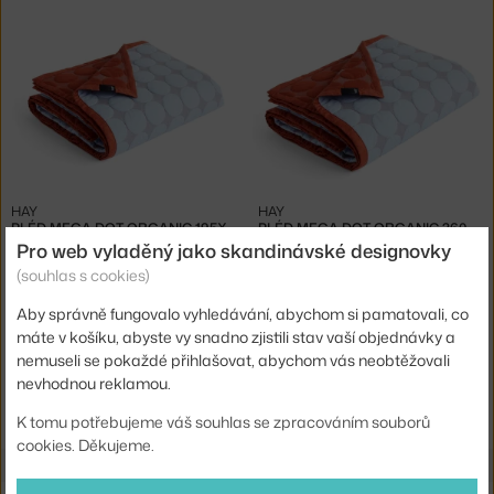
HAY
HAY
PLÉD MEGA DOT ORGANIC 195X245, LIGHT BLUE
PLÉD MEGA DOT ORGANIC 260X260, LIGHT BLUE
3 - 5 týdnů
,
5 225 Kč
3 - 5 týdnů
,
6 225 Kč
Pro web vyladěný jako skandinávské designovky
(souhlas s cookies)
Aby správně fungovalo vyhledávání, abychom si pamatovali, co
máte v košíku, abyste vy snadno zjistili stav vaší objednávky a
nemuseli se pokaždé přihlašovat, abychom vás neobtěžovali
nevhodnou reklamou.
Ste zo Slovenska? Prejdite na
10 rokov s vami
Shopping from the EU? Switch to
10 years with you
K tomu potřebujeme váš souhlas se zpracováním souborů
cookies. Děkujeme.