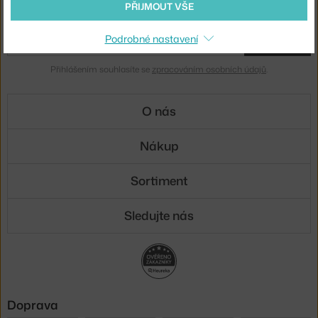
PŘIJMOUT VŠE
Novinky e-mailem
Podrobné nastavení
ODESLAT
Přihlášením souhlasíte se
zpracováním osobních údajů
.
O nás
Nákup
Sortiment
Sledujte nás
Doprava