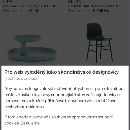
VITRA
MUUTO
ORGANIZÉR O-TIDY, SEA BLUE
STOLNÍ LAMPA LEAF, GREEN
Skladem 3 ks
,
811 Kč
Skladem 2 ks
,
5 935 Kč
VITRA
NORMANN COPENHAGEN
Pro web vyladěný jako skandinávské designovky
PODNOS ROTARY TRAY, ICE GREY
ŽIDLE FORM STEEL, GREEN
(souhlas s cookies)
Skladem 1 ks
,
1 534 Kč
3 - 5 týdnů
,
6 875 Kč
Aby správně fungovalo vyhledávání, abychom si pamatovali, co
máte v košíku, abyste vy snadno zjistili stav vaší objednávky a
nemuseli se pokaždé přihlašovat, abychom vás neobtěžovali
nevhodnou reklamou.
K tomu potřebujeme váš souhlas se zpracováním souborů
cookies. Děkujeme.
−20 %