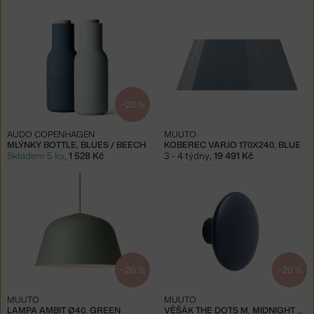
−20 %
AUDO COPENHAGEN
MUUTO
MLÝNKY BOTTLE, BLUES / BEECH
KOBEREC VARJO 170X240, BLUE
Skladem 5 ks
,
1 528 Kč
3 - 4 týdny
,
19 491 Kč
−20 %
−20 %
MUUTO
MUUTO
LAMPA AMBIT Ø40, GREEN
VĚŠÁK THE DOTS M, MIDNIGHT BLUE