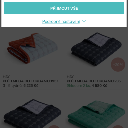
PŘIJMOUT VŠE
MUUTO
HAY
FIVE POUF, LIGHT BLUE
PLÉD MEGA DOT ORGANIC 195X245, SEA GREEN
8 - 10 týdnů
,
28 897 Kč
Skladem 2 ks
,
4 180 Kč
Podrobné nastavení
−20 %
HAY
HAY
PLÉD MEGA DOT ORGANIC 195X245, LIGHT BLUE
PLÉD MEGA DOT ORGANIC 235X245, MIDNIGHT BLUE
3 - 5 týdnů
,
5 225 Kč
Skladem 2 ks
,
4 580 Kč