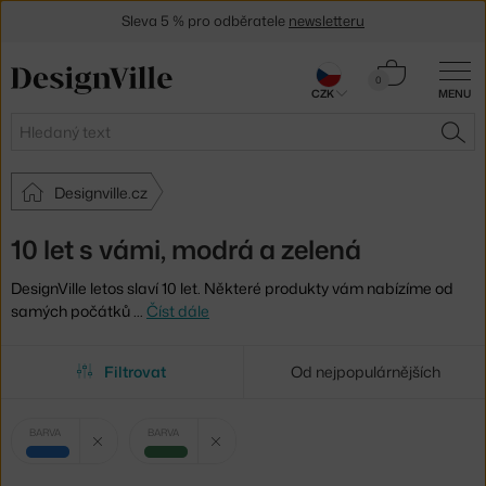
Sleva 5 % pro odběratele
newsletteru
30 dní na vrácení zboží
Košík
0
CZK
MENU
0 Kč
Hledat
HLE
Designville.cz
10 let s vámi, modrá a zelená
DesignVille letos slaví 10 let. Některé produkty vám nabízíme od
samých počátků
…
Číst dále
Filtrovat
Od nejpopulárnějších
Vybrané
Zrušit filtr
Zrušit filtr
BARVA
BARVA
filtry:
modrá
zelená