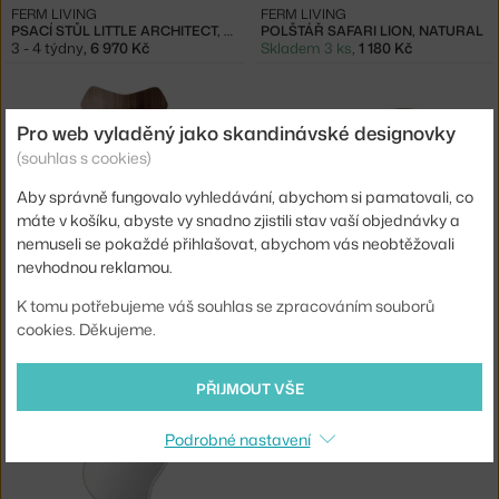
FERM LIVING
FERM LIVING
PSACÍ STŮL LITTLE ARCHITECT, ROSE
POLŠTÁŘ SAFARI LION, NATURAL
3 - 4 týdny
,
6 970 Kč
Skladem 3 ks
,
1 180 Kč
Pro web vyladěný jako skandinávské designovky
(souhlas s cookies)
Aby správně fungovalo vyhledávání, abychom si pamatovali, co
máte v košíku, abyste vy snadno zjistili stav vaší objednávky a
IKONA
nemuseli se pokaždé přihlašovat, abychom vás neobtěžovali
nevhodnou reklamou.
FRITZ HANSEN
FRITZ HANSEN
ŽIDLE GRAND PRIX™, WALNUT
KŘESLO SWAN™, CHRISTIANSHAVN
K tomu potřebujeme váš souhlas se zpracováním souborů
4 - 6 týdnů
,
18 174 Kč
4 - 6 týdnů
,
109 174 Kč
cookies. Děkujeme.
PŘIJMOUT VŠE
Podrobné nastavení