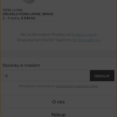
FERM LIVING
ZRCADLO POND LARGE, BRASS
3 - 4 týdny
,
8 540 Kč
Ste zo Slovenska? Prejdite na
10 rokov s vami
Shopping from the EU? Switch to
10 years with you
Novinky e-mailem
ODESLAT
Přihlášením souhlasíte se
zpracováním osobních údajů
.
O nás
Nákup