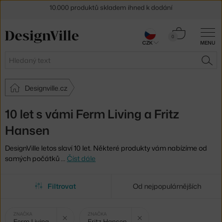
Sleva 5 % pro odběratele
newsletteru
Košík
0
30 dní na vrácení zboží
CZK
MENU
0 Kč
Hledat
HLE
Designville.cz
10 let s vámi Ferm Living a Fritz
Hansen
DesignVille letos slaví 10 let. Některé produkty vám nabízíme od
samých počátků
…
Číst dále
Filtrovat
Od nejpopulárnějších
Vybrané
Zrušit filtr
Zrušit filtr
ZNAČKA
ZNAČKA
Ferm Living
Fritz Hansen