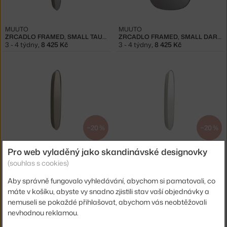
MUUTO
MUUTO
ZRCADLO FRAMED, SMALL TAUPE/CLEAR
ZRCADLO FRAMED, SMALL DARK GREEN/CLEAR
3 - 4 týdny
,
8 425 Kč
3 - 4 týdny
,
8 425 Kč
−20 %
−20 %
MUUTO
MUUTO
Pro web vyladěný jako skandinávské designovky
ZRCADLO FRAMED, SMALL TAUPE
ZRCADLO FRAMED, SMALL GREY
(souhlas s cookies)
Skladem 1 ks
,
6 740 Kč
Skladem 1 ks
,
6 740 Kč
Aby správně fungovalo vyhledávání, abychom si pamatovali, co
máte v košíku, abyste vy snadno zjistili stav vaší objednávky a
nemuseli se pokaždé přihlašovat, abychom vás neobtěžovali
nevhodnou reklamou.