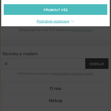
NORTHERN
ŽIDLE VEV S PODRUČKAMI, GREY BEIGE
4 - 6 týdnů
,
10 175 Kč
PŘIJMOUT VŠE
Podrobné nastavení
Ste zo Slovenska? Prejdite na
Jedálenské stoličky
Shopping from the EU? Switch to
Dining chairs
Novinky e-mailem
ODESLAT
Přihlášením souhlasíte se
zpracováním osobních údajů
.
O nás
Nákup