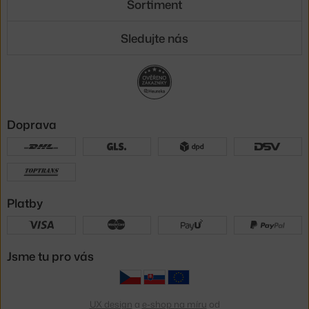
Sortiment
Sledujte nás
Doprava
Platby
Jsme tu pro vás
UX design
a
e-shop na míru
od