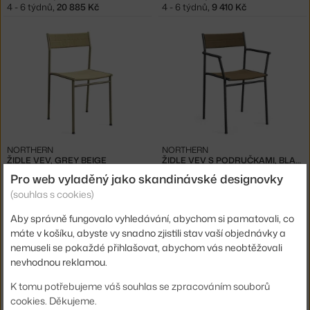
4 - 6 týdnů
,
20 885 Kč
4 - 6 týdnů
,
9 410 Kč
NORTHERN
NORTHERN
ŽIDLE VEV, GREY BEIGE
ŽIDLE VEV S PODRUČKAMI, BLACK
4 - 6 týdnů
,
9 410 Kč
4 - 6 týdnů
,
10 175 Kč
Pro web vyladěný jako skandinávské designovky
(souhlas s cookies)
Aby správně fungovalo vyhledávání, abychom si pamatovali, co
máte v košíku, abyste vy snadno zjistili stav vaší objednávky a
nemuseli se pokaždé přihlašovat, abychom vás neobtěžovali
nevhodnou reklamou.
K tomu potřebujeme váš souhlas se zpracováním souborů
cookies. Děkujeme.