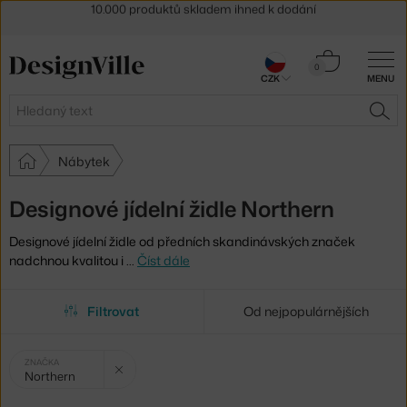
Sleva 5 % pro odběratele
newsletteru
30 dní na vrácení zboží
Košík
0
CZK
MENU
0 Kč
Hledat
HLE
Nábytek
Designové jídelní židle Northern
Designové jídelní židle od předních skandinávských značek
nadchnou kvalitou i
…
Číst dále
Filtrovat
Od nejpopulárnějších
Vybrané
Zrušit filtr
ZNAČKA
Northern
filtry: