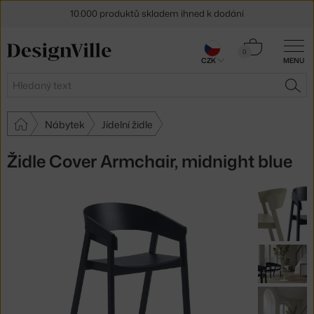
10.000 produktů skladem ihned k dodání
Sleva 5 % pro odběratele
newsletteru
Košík
0
CZK
MENU
0 Kč
30 dní na vrácení zboží
Hledat
HLE
Nábytek
Jídelní židle
Židle Cover Armchair, midnight blue