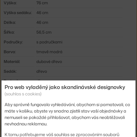
Výška:
76 cm
Výška sedáku:
46 cm
Délka:
46 cm
Šířka:
56,5 cm
Područky:
s područkami
Barva:
tmavě modrá
Materiál:
dubové dřevo
Sedák:
dřevo
Podnož:
dřevo
Pro web vyladěný jako skandinávské designovky
Info k produktu:
Otírejte vlhkým a následně suchým hadříkem.
(souhlas s cookies)
Kód produktu
MUU-15166
Aby správně fungovalo vyhledávání, abychom si pamatovali, co
EAN
5713295972703
máte v košíku, abyste vy snadno zjistili stav vaší objednávky a
nemuseli se pokaždé přihlašovat, abychom vás neobtěžovali
nevhodnou reklamou.
K tomu potřebujeme váš souhlas se zpracováním souborů