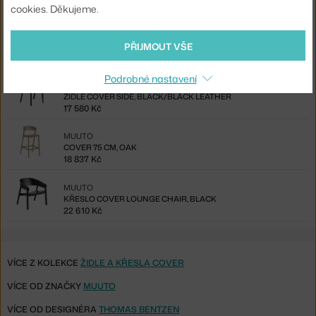
Ze stejné kolekce
cookies. Děkujeme.
MUUTO
KŘESLO COVER LOUNGE CHAIR, KŮŽE, COGNAC/OAK
PŘIJMOUT VŠE
31 412 Kč
Podrobné nastavení
MUUTO
ŽIDLE COVER SIDE, BLACK/BLACK LEATHER
17 580 Kč
MUUTO
COVER 75 CM, OAK
18 837 Kč
MUUTO
KŘESLO COVER LOUNGE CHAIR, BLACK
22 610 Kč
VÍCE Z KOLEKCE
ŽIDLE A KŘESLA COVER
VÍCE OD ZNAČKY
MUUTO
VÍCE OD DESIGNÉRA
THOMAS BENTZEN