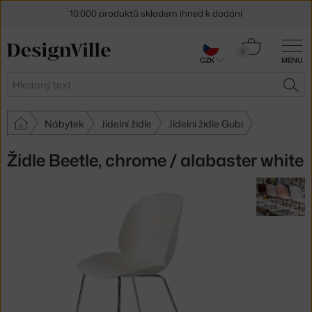
10.000 produktů skladem ihned k dodání
Sleva 5 % pro odběratele
newsletteru
Košík
0
CZK
MENU
0 Kč
30 dní na vrácení zboží
Hledat
HLE
Nábytek
Jídelní židle
Jídelní židle Gubi
Židle Beetle, chrome / alabaster white