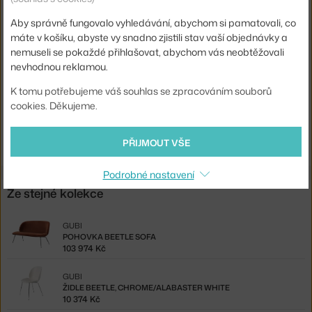
Podnož:
kov
Aby správně fungovalo vyhledávání, abychom si pamatovali, co
máte v košíku, abyste vy snadno zjistili stav vaší objednávky a
Kód produktu
GUB-10064356
nemuseli se pokaždé přihlašovat, abychom vás neobtěžovali
EAN
5715015132046
nevhodnou reklamou.
K tomu potřebujeme váš souhlas se zpracováním souborů
Ste zo Slovenska? Prejdite na
Stolička Beetle, chrome/alabaster
cookies. Děkujeme.
white
Shopping from the EU? Switch to
Beetle Chair, chrome / alabaster
white
PŘIJMOUT VŠE
Podrobné nastavení
Ze stejné kolekce
GUBI
POHOVKA BEETLE SOFA
103 974 Kč
GUBI
ŽIDLE BEETLE, CHROME/ALABASTER WHITE
10 374 Kč