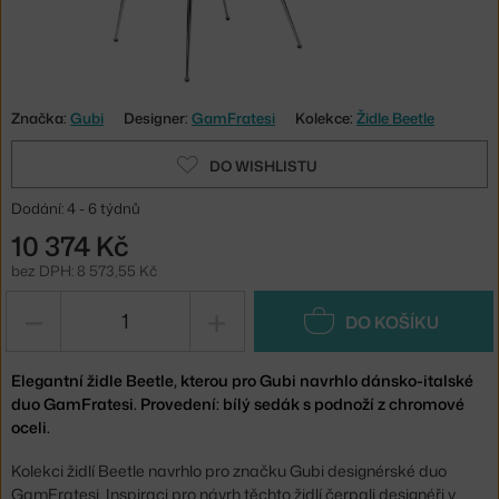
Značka:
Gubi
Designer:
GamFratesi
Kolekce:
Židle Beetle
DO WISHLISTU
Dodání: 4 - 6 týdnů
10 374 Kč
bez DPH: 8 573,55 Kč
−
+
DO KOŠÍKU
Elegantní židle Beetle, kterou pro Gubi navrhlo dánsko-italské
duo GamFratesi. Provedení: bílý sedák s podnoží z chromové
oceli.
Kolekci židlí Beetle navrhlo pro značku Gubi designérské duo
GamFratesi. Inspiraci pro návrh těchto židlí čerpali designéři v