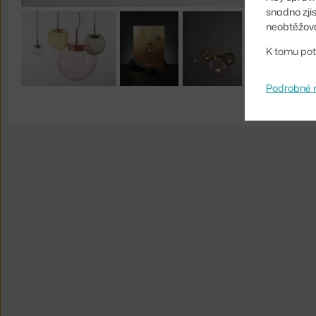
snadno zji
neobtěžova
K tomu pot
Podrobné 