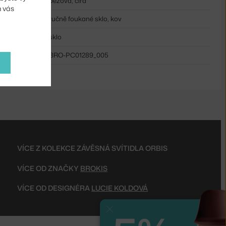
béžová, čirá
m vás
ručně foukané sklo, kov
sklo
BRO-PC01289_005
VÍCE Z KOLEKCE ZÁVĚSNÁ SVÍTIDLA ORBIS
VÍCE OD ZNAČKY
BROKIS
VÍCE OD DESIGNÉRA
LUCIE KOLDOVÁ
Zavřít