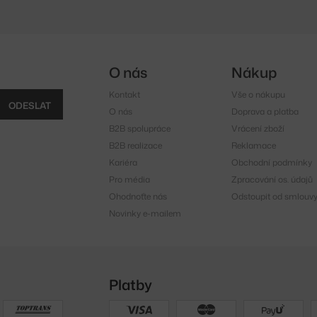
O nás
Nákup
Kontakt
Vše o nákupu
ODESLAT
O nás
Doprava a platba
B2B spolupráce
Vrácení zboží
B2B realizace
Reklamace
Kariéra
Obchodní podmínky
Pro média
Zpracování os. údajů
Ohodnoťte nás
Odstoupit od smlouv
Novinky e-mailem
Platby