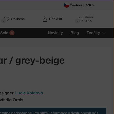
Čeština |
CZK
Košík
Oblíbené
Přihlásit
0 Kč
0
0
Sale
Novinky
Blog
Značky
ar / grey-beige
esigner:
Lucie Koldová
ítidla Orbis
tálně nedostupné. Pro bližší informace o dostupnosti nás