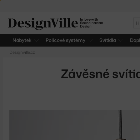
In love with
Hl
Scandinavian
Design
Nábytek
Policové systémy
Svítidla
Dop
Designville.cz
Závěsné svítid