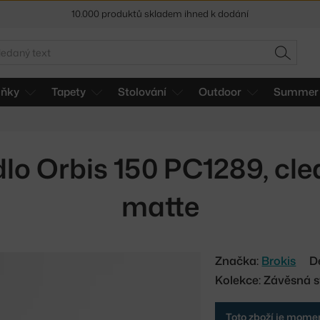
10.000 produktů skladem ihned k dodání
Sleva 5 % pro odběratele
newsletteru
edat
30 dní na vrácení zboží
HLEDAT
lňky
Tapety
Stolování
Outdoor
Summer 
lo Orbis 150 PC1289, cle
matte
Značka:
Brokis
D
Kolekce: Závěsná sv
Toto zboží je momen