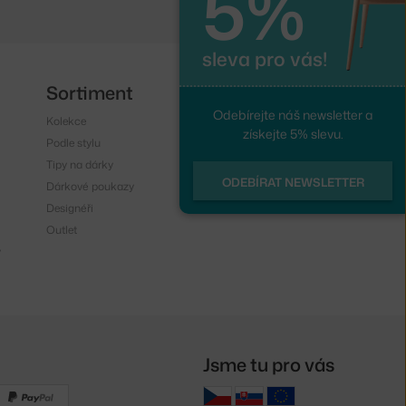
5%
sleva pro vás!
Sortiment
Sledujte nás
Odebírejte náš newsletter a
Kolekce
Instagram
získejte 5% slevu.
Podle stylu
Facebook
Tipy na dárky
ODEBÍRAT NEWSLETTER
Dárkové poukazy
Designéři
Outlet
y
Jsme tu pro vás