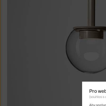
Pro we
(souhlas s 
Aby správn