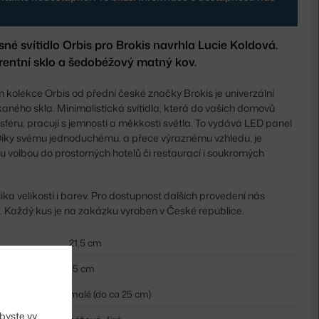
né svítidlo Orbis pro Brokis navrhla Lucie Koldová.
rentní sklo a šedobéžový matný kov.
olekce Orbis od přední české značky Brokis je univerzální
ukaného skla. Minimalistická svítidla, která do vašich domovů
sféru, pracují s jemností a měkkostí světla. To vydává LED panel
. Díky svému jednoduchému, a přece výraznému vzhledu, je
ou volbou do prostorných hotelů či restaurací i soukromých
ika velikostí i barev. Pro dostupnost dalších provedení nás
. Každý kus je na zakázku vyroben v České republice.
21,5 cm
15 cm
malé (do ca 25 cm)
byste vy