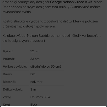
americký průmyslový designér
George Nelson
v roce 1947
. Model
Pear připomíná svým designem tvar hrušky. Svítidlo vrhá měkké,
rovnoměrné světlo.
Kostra stínítka je vyrobena z ocelového drátu, který je potažen
průsvitným plastovým polymerem.
Kolekce svítidel Nelson Bubble Lamp nabízí několik velikostních,
ale i designových provedení.
Výška:
32 cm
Průměr:
33 cm
Velikost svítidla:
střední (do ca 50 cm)
Barva:
bílá
Materiál:
polymer
Délka kabelu:
3 m
Zdroj:
E27 max 60W
Krytí:
IP20