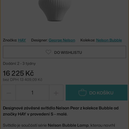
Značka:
HAY
Designer:
George Nelson
Kolekce:
Nelson Bubble
DO WISHLISTU
Dodání: 2 - 3 týdny
16 225 Kč
bez DPH: 13 409,09 Kč
−
+
DO KOŠÍKU
Designové závěsné svítidlo Nelson Pear z kolekce Bubble od
značky HAY v provedení S - malé.
Svítidlo je součástí série
Nelson Bubble Lamp
, kterou navrhl