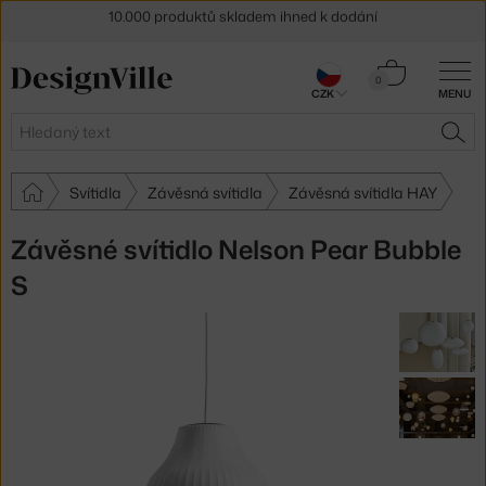
Sleva 5 % pro odběratele
newsletteru
Košík
30 dní na vrácení zboží
0
CZK
MENU
0 Kč
Hledat
HLE
Svítidla
Závěsná svítidla
Závěsná svítidla HAY
Závěsné svítidlo Nelson Pear Bubble
S