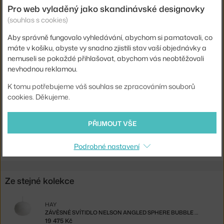
Pro web vyladěný jako skandinávské designovky
Hlavní materiál:
pryskyřice
(souhlas s cookies)
Patice / zdroj:
E27
Aby správně fungovalo vyhledávání, abychom si pamatovali, co
Distribuce světla:
nepřímé světlo
máte v košíku, abyste vy snadno zjistili stav vaší objednávky a
nemuseli se pokaždé přihlašovat, abychom vás neobtěžovali
Zdroj součástí:
ne
nevhodnou reklamou.
Max Watt (LED):
60 W
K tomu potřebujeme váš souhlas se zpracováním souborů
Kód produktu
HAY-AB106-A601-AB14
cookies. Děkujeme.
EAN
5710441274995
PŘIJMOUT VŠE
Ste zo Slovenska? Prejdite na
Nelson Pear Bubble S
Shopping from the EU? Switch to
Nelson Pear S
Podrobné nastavení
Ze stejné kolekce
HAY
ZÁVĚSNÉ SVÍTIDLO NELSON ANGLED SPHERE BUBBLE M
19 475 Kč