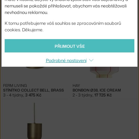
nemuseli se pokaždé přihlašovat, abychom vás neobtěžovali
nevhodnou reklamou.
FERM LIVING
FERM LIVING
COLLECT RECORD, BRASS
COLLECT DISC, BRASS
3 - 4 týdny
,
3 725 Kč
8 - 10 týdnů
,
1 975 Kč
K tomu potřebujeme váš souhlas se zpracováním souborů
cookies. Děkujeme.
PŘIJMOUT VŠE
Podrobné nastavení
FERM LIVING
HAY
STÍNÍTKO COLLECT BELL, BRASS
BONBON Ø38, ICE CREAM
3 - 4 týdny
,
3 475 Kč
2 - 3 týdny
,
17 725 Kč