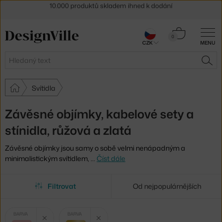
Sleva 5 % pro odběratele
newsletteru
30 dní na vrácení zboží
Košík
0
CZK
MENU
0 Kč
Hledat
HLE
Svítidla
Závěsné objímky, kabelové sety a
stínidla, růžová a zlatá
Závěsné objímky jsou samy o sobě velmi nenápadným a
minimalistickým svítidlem,
…
Číst dále
Filtrovat
Od nejpopulárnějších
Vybrané
Zrušit filtr
Zrušit filtr
BARVA
BARVA