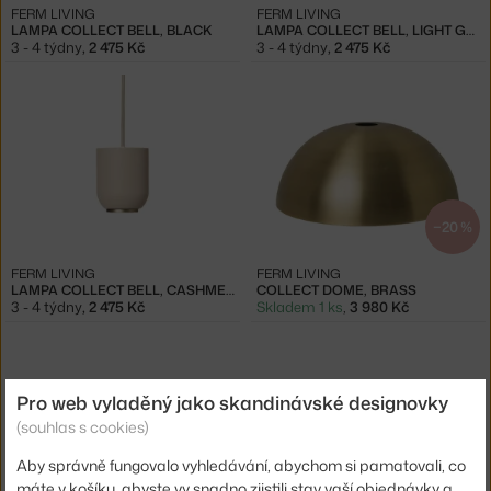
FERM LIVING
FERM LIVING
LAMPA COLLECT BELL, BLACK
LAMPA COLLECT BELL, LIGHT GREY
3 - 4 týdny
,
2 475 Kč
3 - 4 týdny
,
2 475 Kč
−20 %
FERM LIVING
FERM LIVING
LAMPA COLLECT BELL, CASHMERE
COLLECT DOME, BRASS
3 - 4 týdny
,
2 475 Kč
Skladem 1 ks
,
3 980 Kč
Pro web vyladěný jako skandinávské designovky
(souhlas s cookies)
Aby správně fungovalo vyhledávání, abychom si pamatovali, co
máte v košíku, abyste vy snadno zjistili stav vaší objednávky a