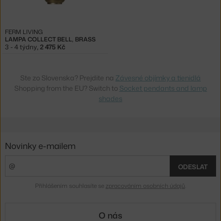
FERM LIVING
LAMPA COLLECT BELL, BRASS
3 - 4 týdny
,
2 475 Kč
Ste zo Slovenska? Prejdite na
Závesné objímky a tienidlá
Shopping from the EU? Switch to
Socket pendants and lamp
shades
Novinky e-mailem
ODESLAT
Přihlášením souhlasíte se
zpracováním osobních údajů
.
O nás