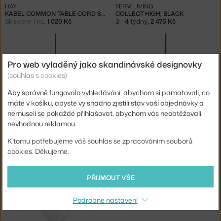
HAY
FERM LIVING
KABEL COMMON TABLE CORD SET, SOFT BLACK
COLLECT HIGH, BLACK
Skladem 1 ks
,
1 020 Kč
3 - 4 týdny
,
2 475 Kč
Pro web vyladěný jako skandinávské designovky
(souhlas s cookies)
Aby správně fungovalo vyhledávání, abychom si pamatovali, co
−20 %
máte v košíku, abyste vy snadno zjistili stav vaší objednávky a
nemuseli se pokaždé přihlašovat, abychom vás neobtěžovali
nevhodnou reklamou.
FERM LIVING
FERM LIVING
COLLECT LOW, BLACK
LAMPA COLLECT BELL, BLACK
Skladem 1 ks
,
1 780 Kč
3 - 4 týdny
,
2 475 Kč
K tomu potřebujeme váš souhlas se zpracováním souborů
cookies. Děkujeme.
PŘIJMOUT VŠE
Podrobné nastavení