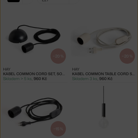
filtry:
černá
−20 %
−20 %
HAY
HAY
KABEL COMMON CORD SET, SOFT BLACK
KABEL COMMON TABLE CORD SET, CLAY WHITE
Skladem > 5 ks
,
960 Kč
Skladem 3 ks
,
960 Kč
−15 %