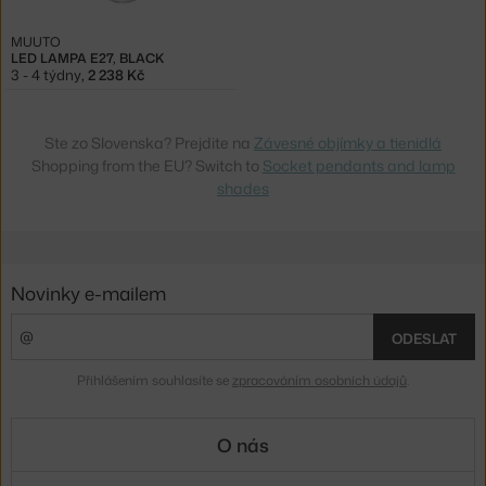
MUUTO
LED LAMPA E27, BLACK
3 - 4 týdny
,
2 238 Kč
Ste zo Slovenska? Prejdite na
Závesné objímky a tienidlá
Shopping from the EU? Switch to
Socket pendants and lamp
shades
Novinky e-mailem
ODESLAT
Přihlášením souhlasíte se
zpracováním osobních údajů
.
O nás