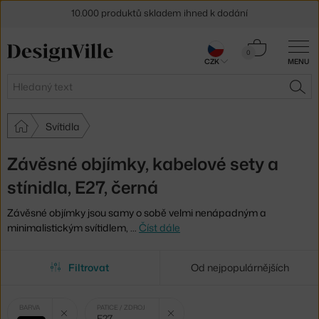
10.000 produktů skladem ihned k dodání
Sleva 5 % pro odběratele
newsletteru
Košík
0
30 dní na vrácení zboží
CZK
MENU
0 Kč
Hledat
HLE
Svítidla
Závěsné objímky, kabelové sety a
stínidla, E27, černá
Závěsné objímky jsou samy o sobě velmi nenápadným a
minimalistickým svítidlem,
…
Číst dále
Filtrovat
Od nejpopulárnějších
Vybrané
Zrušit filtr
Zrušit filtr
BARVA
PATICE / ZDROJ
E27