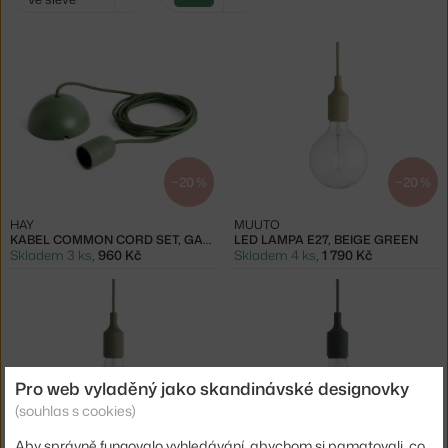
filtry:
zelená
−20 %
−20 %
HAY
MUUTO
KABEL COMMON CORD SET, GARDEN GREEN
LED LAMPA E27, BEIGE GREEN
Skladem 3 ks
,
960 Kč
Skladem 4 ks
,
1 790 Kč
Pro web vyladěný jako skandinávské designovky
(souhlas s cookies)
−20 %
−20 %
Aby správně fungovalo vyhledávání, abychom si pamatovali, co