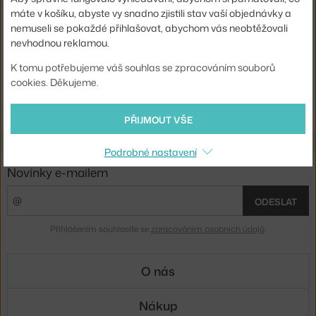
MUUTO
MUUTO
máte v košíku, abyste vy snadno zjistili stav vaší objednávky a
LED LAMPA E27, OLIVE
LED LAMPA E27, DARK GREEN
nemuseli se pokaždé přihlašovat, abychom vás neobtěžovali
Skladem 1 ks
,
1 790 Kč
Skladem 5 ks
,
1 790 Kč
nevhodnou reklamou.
K tomu potřebujeme váš souhlas se zpracováním souborů
Ste zo Slovenska? Prejdite na
Závesné objímky a tienidlá
cookies. Děkujeme.
Shopping from the EU? Switch to
Socket pendants and lamp
shades
PŘIJMOUT VŠE
Podrobné nastavení
Novinky e-mailem
ODESLAT
Přihlášením souhlasíte se
zpracováním osobních údajů
.
O nás
Nákup