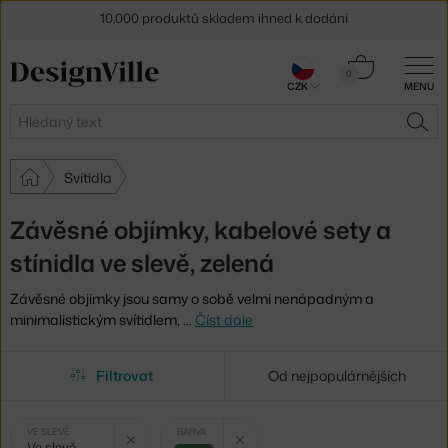
10.000 produktů skladem ihned k dodání
Sleva 5 % pro odběratele
newsletteru
Košík
0
CZK
MENU
0 Kč
30 dní na vrácení zboží
Hledat
HLE
Svítidla
Závěsné objímky, kabelové sety a
stínidla ve slevě, zelená
Závěsné objímky jsou samy o sobě velmi nenápadným a
minimalistickým svítidlem,
…
Číst dále
Filtrovat
Od nejpopulárnějších
Vybrané
Zrušit filtr
Zrušit filtr
VE SLEVĚ
BARVA
Ve slevě