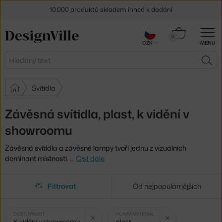
10.000 produktů skladem ihned k dodání
Sleva 5 % pro odběratele
newsletteru
Košík
0
CZK
MENU
0 Kč
30 dní na vrácení zboží
Hledat
HLE
Svítidla
Závěsná svítidla, plast, k vidění v
showroomu
Závěsná svítidla a závěsné lampy tvoří jednu z vizuálních
dominant místnosti.
…
Číst dále
Filtrovat
Od nejpopulárnějších
Vybrané
Zrušit filtr
Zruši
DOSTUPNOST
HLAVNÍ MATERIÁL
K vidění v showroomu
plast