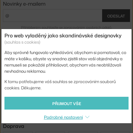
Novinky e-mailem
ODESLAT
Přihlášením souhlasíte se
zpracováním osobních údajů
.
Pro web vyladěný jako skandinávské designovky
(souhlas s cookies)
O nás
Aby správně fungovalo vyhledávání, abychom si pamatovali, co
máte v košíku, abyste vy snadno zjistili stav vaší objednávky a
Nákup
nemuseli se pokaždé přihlašovat, abychom vás neobtěžovali
nevhodnou reklamou.
Sortiment
K tomu potřebujeme váš souhlas se zpracováním souborů
cookies. Děkujeme.
Sledujte nás
PŘIJMOUT VŠE
Podrobné nastavení
Doprava