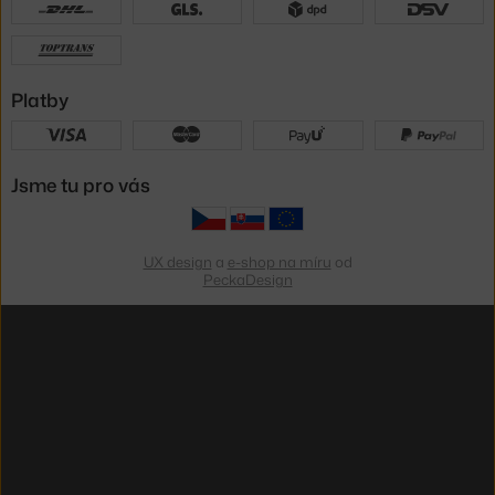
Platby
Jsme tu pro vás
UX design
a
e-shop na míru
od
PeckaDesign