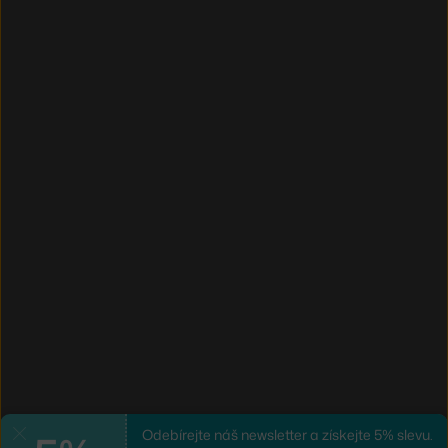
Odebírejte náš newsletter a získejte 5% slevu.
Zavřít