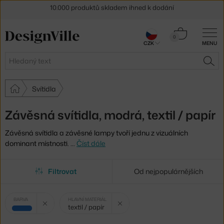
Sleva 5 % pro odběratele
newsletteru
Košík
30 dní na vrácení zboží
0
CZK
MENU
0 Kč
Hledat
HLE
Svítidla
Závěsná svítidla, modrá, textil / papír
Závěsná svítidla a závěsné lampy tvoří jednu z vizuálních
dominant místnosti.
…
Číst dále
Filtrovat
Od nejpopulárnějších
Vybrané
Zrušit filtr
Zrušit filtr
BARVA
HLAVNÍ MATERIÁL
textil / papír
filtry:
modrá