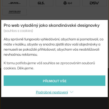
Platby
Pro web vyladěný jako skandinávské designovky
(souhlas s cookies)
Aby správně fungovalo vyhledávání, abychom si pamatovali, co
Jsme tu pro vás
máte v košíku, abyste vy snadno zjistili stav vaší objednávky a
nemuseli se pokaždé přihlašovat, abychom vás neobtěžovali
nevhodnou reklamou.
UX design
a
e-shop na míru
od
PeckaDesign
K tomu potřebujeme váš souhlas se zpracováním souborů
cookies. Děkujeme.
PŘIJMOUT VŠE
Podrobné nastavení