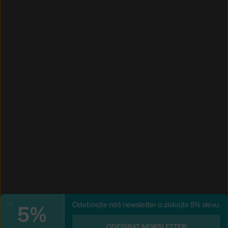
5%
Odebírejte náš newsletter a získejte 5% slevu.
Zavřít
ODEBÍRAT NEWSLETTER