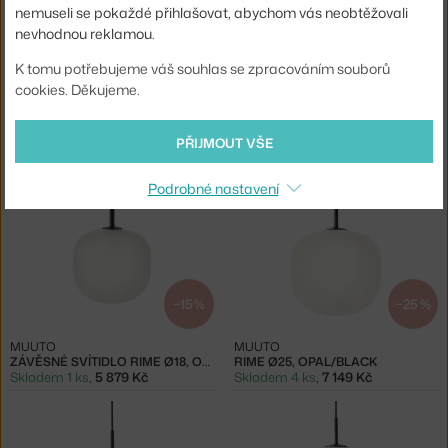
nemuseli se pokaždé přihlašovat, abychom vás neobtěžovali
nevhodnou reklamou.
−20 %
−20 %
K tomu potřebujeme váš souhlas se zpracováním souborů
cookies. Děkujeme.
NORMANN COPENHAGEN
MUUTO
LAMPA AMP LARGE, SMOKE / BLACK
RIME Ø12, OPAL/BLACK
Skladem 3 ks
,
3 000 Kč
Skladem 1 ks
,
4 326 Kč
PŘIJMOUT VŠE
Podrobné nastavení
−15 %
−25 %
MUUTO
MUUTO
ZÁVĚSNÉ SVÍTIDLO RIME Ø18, OPAL/BLACK
RIME Ø25, OPAL/BLACK
Skladem 1 ks
,
5 879 Kč
Skladem 4 ks
,
7 149 Kč