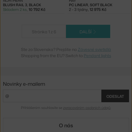
NORTHERN
HAY
BLUSH RAIL 3, BLACK
PC LINEAR, SOFT BLACK
Skladem 2 ks
,
10 792 Kč
2 - 3 týdny
,
12 975 Kč
Stránka 1 z 6
DALŠÍ
Ste zo Slovenska? Prejdite na
Závesné svietidlá
Shopping from the EU? Switch to
Pendant lights
Novinky e-mailem
ODESLAT
Přihlášením souhlasíte se
zpracováním osobních údajů
.
O nás