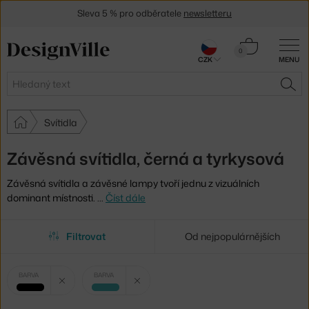
Sleva 5 % pro odběratele
newsletteru
30 dní na vrácení zboží
Košík
0
CZK
MENU
0 Kč
Hledat
HLE
Svítidla
Závěsná svítidla, černá a tyrkysová
Závěsná svítidla a závěsné lampy tvoří jednu z vizuálních
dominant místnosti.
…
Číst dále
Filtrovat
Od nejpopulárnějších
Vybrané
Zrušit filtr
Zrušit filtr
BARVA
BARVA
filtry:
černá
tyrkysová