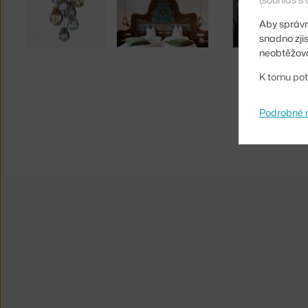
Aby správn
snadno zji
neobtěžova
K tomu pot
Podrobné 