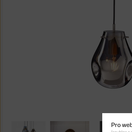
Pro we
(souhlas s 