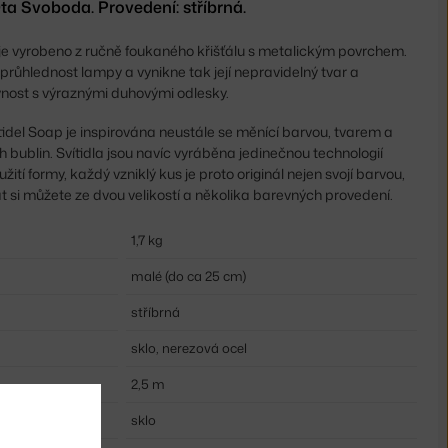
a Svoboda. Provedení: stříbrná.
 je vyrobeno z ručně foukaného křišťálu s metalickým povrchem.
 průhlednost lampy a vynikne tak její nepravidelný tvar a
ost s výraznými duhovými odlesky.
idel Soap je inspirována neustále se měnící barvou, tvarem a
 bublin. Svítidla jsou navíc vyráběna jedinečnou technologií
žití formy, každý vzniklý kus je proto originál nejen svojí barvou,
t si můžete ze dvou velikostí a několika barevných provedení.
1,7 kg
malé (do ca 25 cm)
stříbrná
sklo, nerezová ocel
2,5 m
sklo