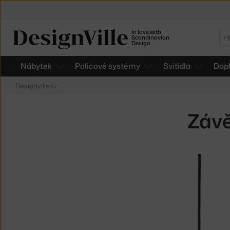
In love with
Hl
Scandinavian
Design
Nábytek
Policové systémy
Svítidla
Dop
Designville.cz
Závě