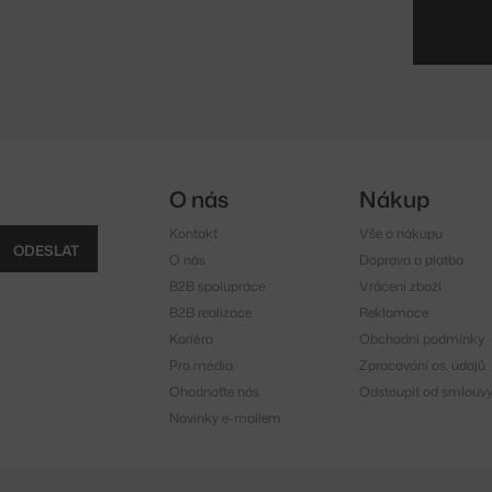
O nás
Nákup
Kontakt
Vše o nákupu
ODESLAT
O nás
Doprava a platba
B2B spolupráce
Vrácení zboží
B2B realizace
Reklamace
Kariéra
Obchodní podmínky
Pro média
Zpracování os. údajů
Ohodnoťte nás
Odstoupit od smlouv
Novinky e-mailem