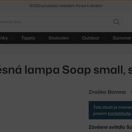
10.000 produktů skladem ihned k dodání
Sleva 5 % pro odběratele
newsletteru
edat
HLEDAT
30 dní na vrácení zboží
lňky
Tapety
Stolování
Outdoor
Summer 
sná lampa Soap small, s
Značka:
Bomma
Toto zboží je momen
prosím
kontaktujte
.
Závěsné svítidlo S