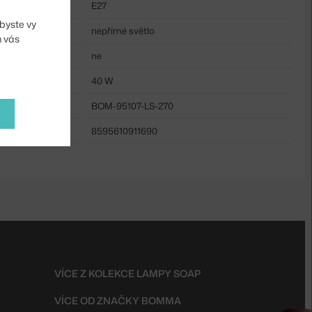
E27
byste vy
nepřímé světlo
m vás
ne
40 W
BOM-95107-LS-270
8595610911690
VÍCE Z KOLEKCE LAMPY SOAP
VÍCE OD ZNAČKY BOMMA