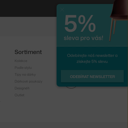
5%
Zavřít
sleva pro vás!
Sortiment
Sledujte nás
Odebírejte náš newsletter a
Kolekce
Instagram
získejte 5% slevu.
Podle stylu
Facebook
Tipy na dárky
ODEBÍRAT NEWSLETTER
Dárkové poukazy
Designéři
Outlet
y