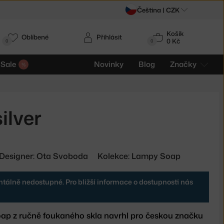
Čeština |
CZK
Košík
Oblíbené
Přihlásit
0 Kč
0
0
Sale
Novinky
Blog
Značky
ilver
Designer: Ota Svoboda
Kolekce: Lampy Soap
tálně nedostupné. Pro bližší informace o dostupnosti nás
oap z ručně foukaného skla navrhl pro českou značku