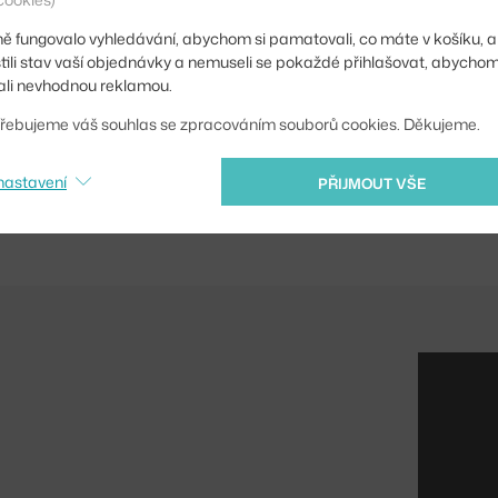
Patice / zdroj:
ě fungovalo vyhledávání, abychom si pamatovali, co máte v košíku, a
Distribuce světla:
stili stav vaší objednávky a nemuseli se pokaždé přihlašovat, abycho
li nevhodnou reklamou.
Zdroj součástí:
řebujeme váš souhlas se zpracováním souborů cookies. Děkujeme.
Max Watt (LED):
Kód produktu
nastavení
PŘIJMOUT VŠE
EAN