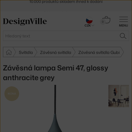
Sleva 5 % pro odběratele
newsletteru
30 dní na vrácení zboží
Košík
0
CZK
MENU
0 Kč
Hledat
HLE
Svítidla
Závěsná svítidla
Závěsná svítidla Gubi
Závěsná lampa Semi 47, glossy
anthracite grey
IKONA