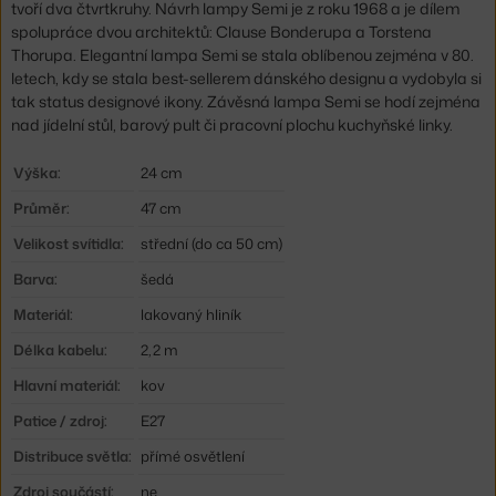
tvoří dva čtvrtkruhy. Návrh lampy Semi je z roku 1968 a je dílem
spolupráce dvou architektů: Clause Bonderupa a Torstena
Thorupa. Elegantní lampa Semi se stala oblíbenou zejména v 80.
letech, kdy se stala best-sellerem dánského designu a vydobyla si
tak status designové ikony. Závěsná lampa Semi se hodí zejména
nad jídelní stůl, barový pult či pracovní plochu kuchyňské linky.
Výška:
24 cm
Průměr:
47 cm
Velikost svítidla:
střední (do ca 50 cm)
Barva:
šedá
Materiál:
lakovaný hliník
Délka kabelu:
2,2 m
Hlavní materiál:
kov
Patice / zdroj:
E27
Distribuce světla:
přímé osvětlení
Zdroj součástí:
ne