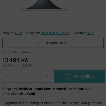
Značka:
Gubi
Designer:
Bonderup & Thorup
Kolekce:
Semi
DO WISHLISTU
Dodání: 3 - 5 týdnů
13 494 Kč
bez DPH: 11 152,07 Kč
−
+
DO KOŠÍKU
Elegantní závěsná lampa Semi v tmavě šedém lesku od
dánské značky Gubi.
Elegantní závěsná lampa Semi od dánské značky Gubi, jejíž profil