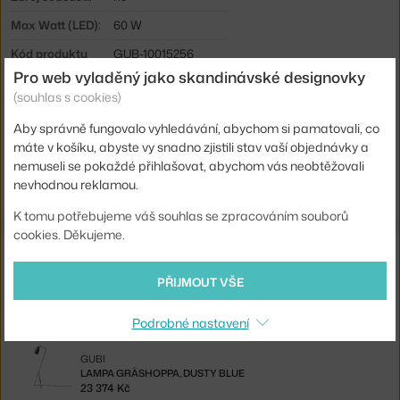
Max Watt (LED):
60 W
Kód produktu
GUB-10015256
Pro web vyladěný jako skandinávské designovky
EAN
5710902040312
(souhlas s cookies)
Ste zo Slovenska? Prejdite na
Závesná lampa Semi 47, glossy
Aby správně fungovalo vyhledávání, abychom si pamatovali, co
anthracite grey
máte v košíku, abyste vy snadno zjistili stav vaší objednávky a
Shopping from the EU? Switch to
Semi Pendant Ø47, glossy
nemuseli se pokaždé přihlašovat, abychom vás neobtěžovali
anthracite grey
nevhodnou reklamou.
K tomu potřebujeme váš souhlas se zpracováním souborů
cookies. Děkujeme.
Související produkty
PŘIJMOUT VŠE
MUUTO
SADA VĚŠÁKŮ THE DOTS, OAK
Podrobné nastavení
2 892 Kč
GUBI
LAMPA GRÄSHOPPA, DUSTY BLUE
23 374 Kč