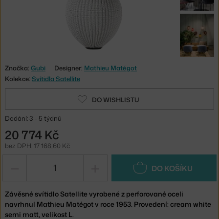
Značka:
Gubi
Designer:
Mathieu Matégot
Kolekce:
Svítidla Satellite
DO WISHLISTU
Dodání: 3 - 5 týdnů
20 774 Kč
bez DPH: 17 168,60 Kč
−
+
DO KOŠÍKU
Závěsné svítidlo Satellite vyrobené z perforované oceli
navrhnul Mathieu Matégot v roce 1953. Provedení: cream white
semi matt, velikost L.