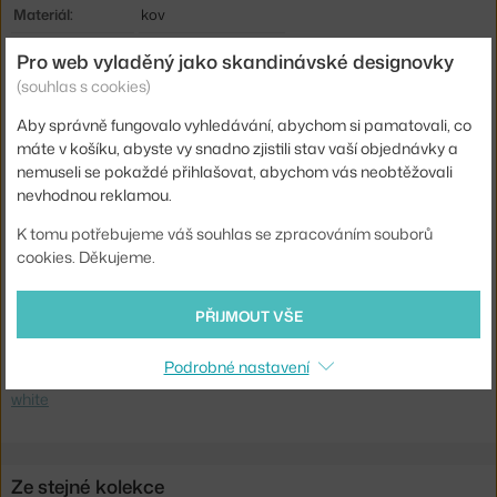
Materiál:
kov
Krytí:
IP20
Pro web vyladěný jako skandinávské designovky
(souhlas s cookies)
Hlavní materiál:
kov
Patice / zdroj:
E27
Aby správně fungovalo vyhledávání, abychom si pamatovali, co
máte v košíku, abyste vy snadno zjistili stav vaší objednávky a
Distribuce světla:
nepřímé světlo
nemuseli se pokaždé přihlašovat, abychom vás neobtěžovali
Zdroj součástí:
ne
nevhodnou reklamou.
Max Watt (LED):
10 W
K tomu potřebujeme váš souhlas se zpracováním souborů
cookies. Děkujeme.
Kód produktu
GUB-10015199
EAN
5710902690654
PŘIJMOUT VŠE
Ste zo Slovenska? Prejdite na
Lampa Satellite Ø 27, cream white
Podrobné nastavení
Shopping from the EU? Switch to
Satellite Pedant Ø27, cream
white
Ze stejné kolekce