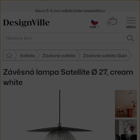
Sleva 5 % pro odběratele
newsletteru
30 dní na vrácení zboží
Košík
0
CZK
MENU
0 Kč
Hledat
HLE
Svítidla
Závěsná svítidla
Závěsná svítidla Gubi
Závěsná lampa Satellite Ø 27, cream
white