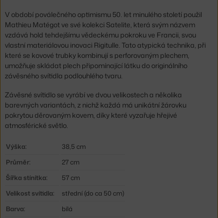
V období poválečného optimismu 50. let minulého století použil
Mathieu Matégot ve své kolekci Satelite, která svým názvem
vzdává hold tehdejšímu vědeckému pokroku ve Francii, svou
vlastní materiálovou inovaci Rigitulle. Tato atypická technika, při
které se kovové trubky kombinují s perforovaným plechem,
umožňuje skládat plech připomínající látku do originálního
závěsného svítidla podlouhlého tvaru.
Závěsné svítidlo se vyrábí ve dvou velikostech a několika
barevných variantách, z nichž každá má unikátní žárovku
pokrytou děrovaným kovem, díky které vyzařuje hřejivé
atmosférické světlo.
Výška:
38,5 cm
Průměr:
27 cm
Šířka stínítka:
57 cm
Velikost svítidla:
střední (do ca 50 cm)
Barva:
bílá