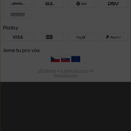
Platby
Jsme tu pro vás
UX design
a
e-shop na míru
od
PeckaDesign