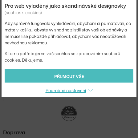
Novinky e-mailem
Pro web vyladěný jako skandinávské designovky
(souhlas s cookies)
ODESLAT
Aby správně fungovalo vyhledávání, abychom si pamatovali, co
máte v košíku, abyste vy snadno zjistili stav vaší objednávky a
Přihlášením souhlasíte se
zpracováním osobních údajů
.
nemuseli se pokaždé přihlašovat, abychom vás neobtěžovali
nevhodnou reklamou.
O nás
K tomu potřebujeme váš souhlas se zpracováním souborů
cookies. Děkujeme.
Nákup
PŘIJMOUT VŠE
Sortiment
Podrobné nastavení
Sledujte nás
Doprava