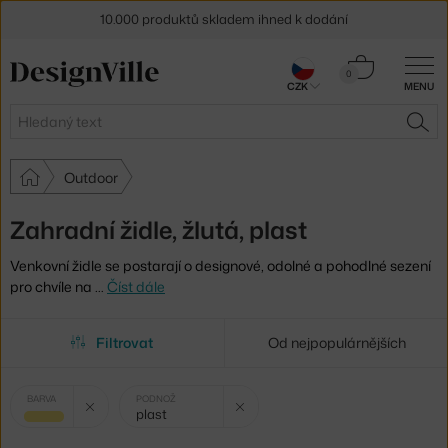
10.000 produktů skladem ihned k dodání
Sleva 5 % pro odběratele
newsletteru
Košík
0
CZK
MENU
0 Kč
30 dní na vrácení zboží
Hledat
HLE
Outdoor
Zahradní židle, žlutá, plast
Venkovní židle se postarají o designové, odolné a pohodlné sezení
pro chvíle na
…
Číst dále
Filtrovat
Od nejpopulárnějších
Vybrané
Zrušit filtr
Zrušit filtr
BARVA
PODNOŽ
plast
filtry:
žlutá