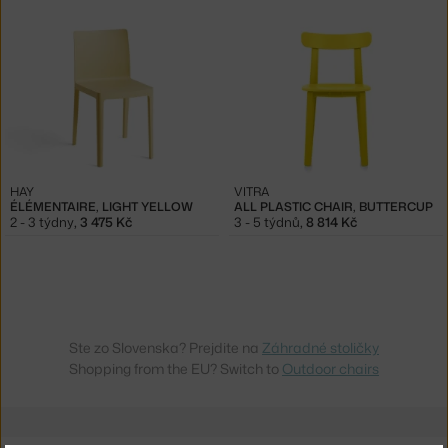
HAY
VITRA
ÉLÉMENTAIRE, LIGHT YELLOW
ALL PLASTIC CHAIR, BUTTERCUP
2 - 3 týdny
,
3 475 Kč
3 - 5 týdnů
,
8 814 Kč
Ste zo Slovenska? Prejdite na
Záhradné stoličky
Shopping from the EU? Switch to
Outdoor chairs