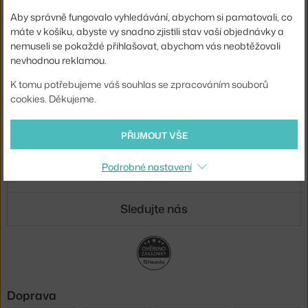
Novinky e-mailem
Aby správně fungovalo vyhledávání, abychom si pamatovali, co
máte v košíku, abyste vy snadno zjistili stav vaší objednávky a
ODESLAT
nemuseli se pokaždé přihlašovat, abychom vás neobtěžovali
nevhodnou reklamou.
Přihlášením souhlasíte se
zpracováním osobních údajů
.
K tomu potřebujeme váš souhlas se zpracováním souborů
cookies. Děkujeme.
O nás
PŘIJMOUT VŠE
Nákup
Podrobné nastavení
Sortiment
Sledujte nás
Doprava