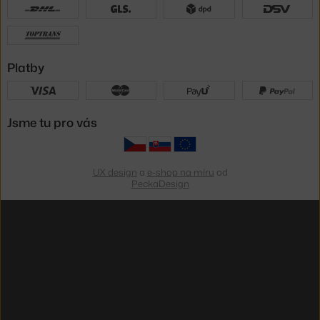
Platby
Jsme tu pro vás
UX design
a
e-shop na míru
od
PeckaDesign