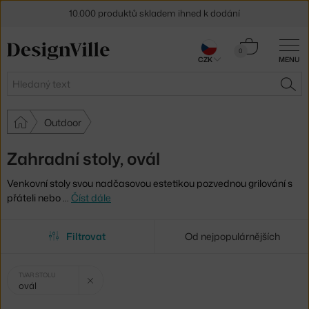
10.000 produktů skladem ihned k dodání
Sleva 5 % pro odběratele
newsletteru
Košík
0
CZK
MENU
0 Kč
30 dní na vrácení zboží
Hledat
HLE
Outdoor
Zahradní stoly, ovál
Venkovní stoly svou nadčasovou estetikou pozvednou grilování s
přáteli nebo
…
Číst dále
Filtrovat
Od nejpopulárnějších
Vybrané
Zrušit filtr
TVAR STOLU
ovál
filtry: