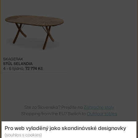
SKAGERAK
STŮL SELANDIA
4 - 6 týdnů
,
72 774 Kč
Ste zo Slovenska? Prejdite na
Záhradné stoly
Shopping from the EU? Switch to
Outdoor tables
Pro web vyladěný jako skandinávské designovky
(souhlas s cookies)