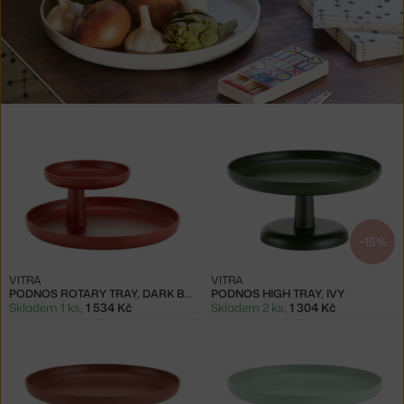
Produkty
v
kolekci
Podnosy
Vitra
Rotary
−15 %
Tray
VITRA
VITRA
PODNOS ROTARY TRAY, DARK BRICK
PODNOS HIGH TRAY, IVY
Skladem 1 ks
,
1 534 Kč
Skladem 2 ks
,
1 304 Kč