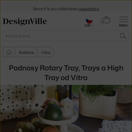
Sleva 5 % pro odběratele
newsletteru
30 dní na vrácení zboží
Košík
0
CZK
MENU
0 Kč
Hledat
HLE
Kolekce
Vitra
Podnosy Rotary Tray, Trays a High
Tray od Vitra