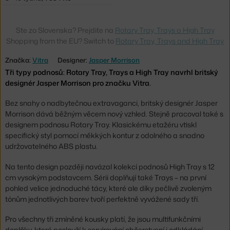
Ste zo Slovenska? Prejdite na
Rotary Tray, Trays a High Tray
Shopping from the EU? Switch to
Rotary Tray, Trays and High Tray
Značka:
Vitra
Designer:
Jasper Morrison
Tři typy podnosů: Rotary Tray, Trays a High Tray navrhl britský
designér Jasper Morrison pro značku Vitra.
Bez snahy o nadbytečnou extravaganci, britský designér Jasper
Morrison dává běžným věcem nový vzhled. Stejně pracoval také s
designem podnosu Rotary Tray. Klasickému etažéru vtiskl
specifický styl pomocí měkkých kontur z odolného a snadno
udržovatelného ABS plastu.
Na tento design později navázal kolekcí podnosů High Tray s 12
cm vysokým podstavcem. Sérii doplňují také Trays – na první
pohled velice jednoduché tácy, které ale díky pečlivě zvoleným
tónům jednotlivých barev tvoří perfektně vyvážené sady tří.
Pro všechny tři zmíněné kousky platí, že jsou multifunkčními
doplňky, které poslouží k servírování občerstvení i odkládání