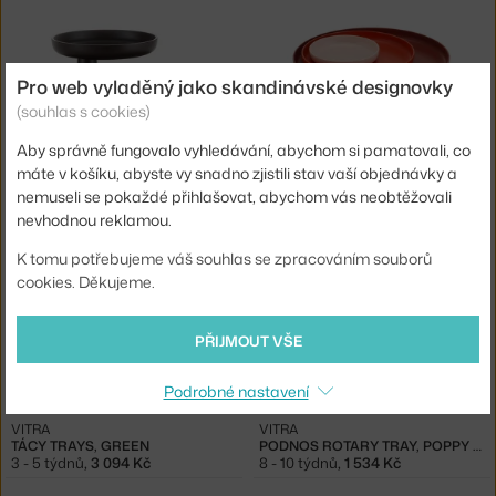
Pro web vyladěný jako skandinávské designovky
(souhlas s cookies)
Aby správně fungovalo vyhledávání, abychom si pamatovali, co
VITRA
VITRA
máte v košíku, abyste vy snadno zjistili stav vaší objednávky a
PODNOS ROTARY TRAY, DEEP BLACK
TÁCY TRAYS, RED
nemuseli se pokaždé přihlašovat, abychom vás neobtěžovali
Skladem 1 ks
,
1 534 Kč
3 - 5 týdnů
,
3 094 Kč
nevhodnou reklamou.
K tomu potřebujeme váš souhlas se zpracováním souborů
cookies. Děkujeme.
PŘIJMOUT VŠE
Podrobné nastavení
VITRA
VITRA
TÁCY TRAYS, GREEN
PODNOS ROTARY TRAY, POPPY RED
3 - 5 týdnů
,
3 094 Kč
8 - 10 týdnů
,
1 534 Kč