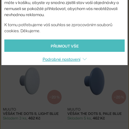
máte v košíku, abyste vy snadno zjistili stav vaší objednávky a
nemuseli se pokaždé přihlašovat, abychom vás neobtěžovali
nevhodnou reklamou.
K tomu potřebujeme váš souhlas se zpracováním souborů
−20 %
cookies. Děkujeme.
MUUTO
MUUTO
VĚŠÁK THE DOTS S, DARK GREEN
VĚŠÁK THE DOTS S, MIDNIGHT BLUE
PŘIJMOUT VŠE
Skladem 5 ks
,
462 Kč
3 - 4 týdny
,
578 Kč
Podrobné nastavení
−20 %
−20 %
MUUTO
MUUTO
VĚŠÁK THE DOTS S, LIGHT BLUE
VĚŠÁK THE DOTS S, PALE BLUE
Skladem 3 ks
,
462 Kč
Skladem 5 ks
,
462 Kč