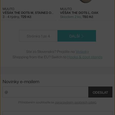
MUUTO
MUUTO
VĚŠÁK THE DOTS M, STAINED DARK BROWN
VĚŠÁK THE DOTS L, OAK
3 - 4 týdny
,
729 Kč
Skladem 2 ks
,
780 Kč
Stránka 1 ze 4
DALŠÍ
Ste zo Slovenska? Prejdite na
Vešiaky
Shopping from the EU? Switch to
Hooks & coat stands
Novinky e-mailem
ODESLAT
Přihlášením souhlasíte se
zpracováním osobních údajů
.