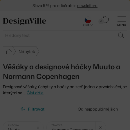
Sleva 5 % pro odběratele
newsletteru
30 dní na vrácení zboží
Košík
0
CZK
MENU
0 Kč
Hledat
HLE
Nábytek
Věšáky a designové háčky Muuto a
Normann Copenhagen
Designové věšáky, úchytky a háčky na zeď: jedna z prvních věcí, se
kterými se
…
Číst dále
Filtrovat
Od nejpopulárnějších
Vybrané
Zrušit filtr
Zru
ZNAČKA
ZNAČKA
Muuto
Normann Copenhagen