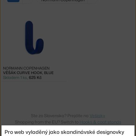
filtry:
modrá
NORMANN COPENHAGEN
VĚŠÁK CURVE HOOK, BLUE
Skladem 1 ks
,
625 Kč
Ste zo Slovenska? Prejdite na
Vešiaky
Shopping from the EU? Switch to
Hooks & coat stands
Pro web vyladěný jako skandinávské designovky