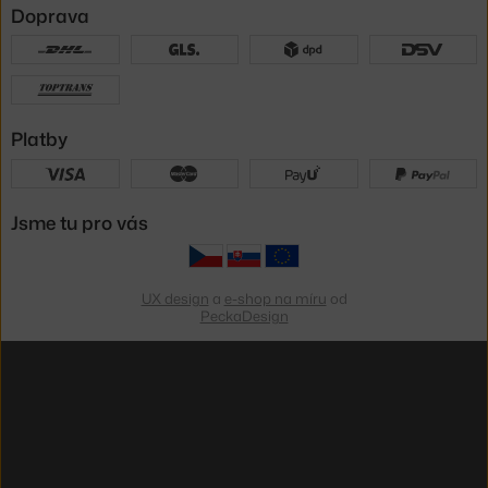
Doprava
Platby
Jsme tu pro vás
UX design
a
e-shop na míru
od
PeckaDesign