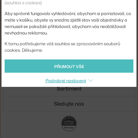
(souhlas s cookies)
Aby správně fungovalo vyhledávání, abychom si pamatovali, co
Novinky e-mailem
máte v košíku, abyste vy snadno zjistili stav vaší objednávky a
nemuseli se pokaždé přihlašovat, abychom vás neobtěžovali
ODESLAT
nevhodnou reklamou.
Přihlášením souhlasíte se
zpracováním osobních údajů
.
K tomu potřebujeme váš souhlas se zpracováním souborů
cookies. Děkujeme.
O nás
PŘIJMOUT VŠE
Nákup
Podrobné nastavení
Sortiment
Sledujte nás