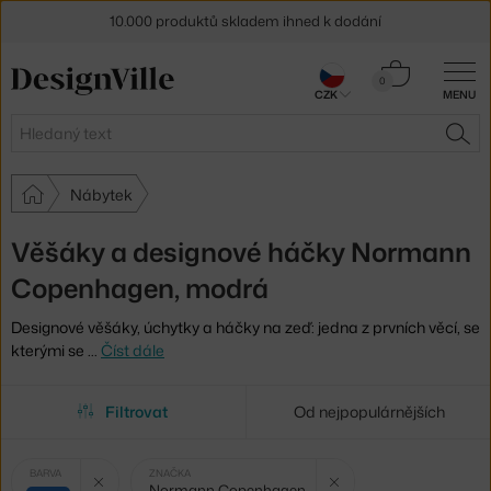
10.000 produktů skladem ihned k dodání
Sleva 5 % pro odběratele
newsletteru
Košík
0
CZK
MENU
0 Kč
30 dní na vrácení zboží
Hledat
HLE
Nábytek
Věšáky a designové háčky Normann
Copenhagen, modrá
Designové věšáky, úchytky a háčky na zeď: jedna z prvních věcí, se
kterými se
…
Číst dále
Filtrovat
Od nejpopulárnějších
Vybrané
Zrušit filtr
Zrušit filtr
BARVA
ZNAČKA
Normann Copenhagen