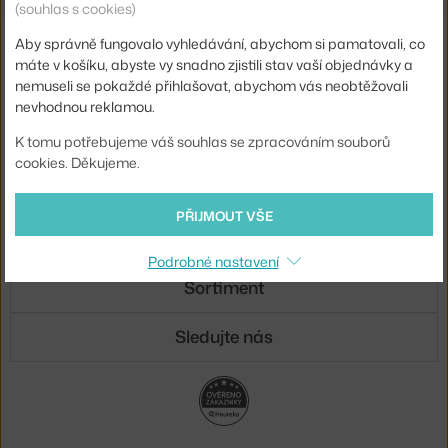
(souhlas s cookies)
Aby správně fungovalo vyhledávání, abychom si pamatovali, co
Novinky e-mailem
máte v košíku, abyste vy snadno zjistili stav vaší objednávky a
nemuseli se pokaždé přihlašovat, abychom vás neobtěžovali
ODESLAT
nevhodnou reklamou.
Přihlášením souhlasíte se
zpracováním osobních údajů
.
K tomu potřebujeme váš souhlas se zpracováním souborů
cookies. Děkujeme.
O nás
PŘIJMOUT VŠE
Nákup
Podrobné nastavení
Sortiment
Sledujte nás