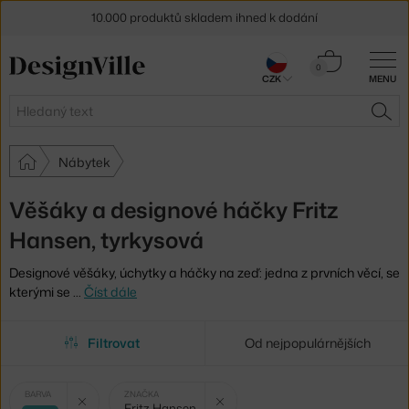
10.000 produktů skladem ihned k dodání
Sleva 5 % pro odběratele
newsletteru
Košík
0
CZK
MENU
0 Kč
30 dní na vrácení zboží
Hledat
HLE
Nábytek
Věšáky a designové háčky Fritz
Hansen, tyrkysová
Designové věšáky, úchytky a háčky na zeď: jedna z prvních věcí, se
kterými se
…
Číst dále
Filtrovat
Od nejpopulárnějších
Vybrané
Zrušit filtr
Zrušit filtr
BARVA
ZNAČKA
Fritz Hansen