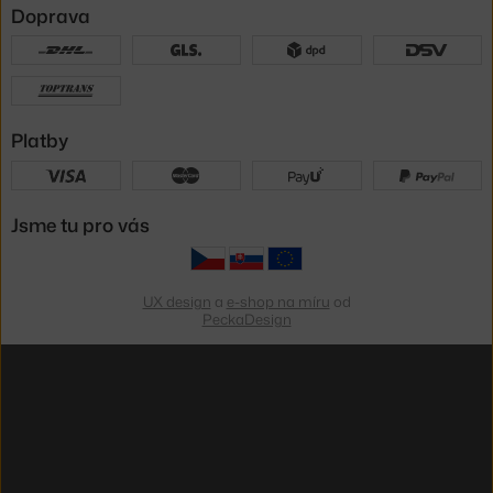
Doprava
Platby
Jsme tu pro vás
UX design
a
e-shop na míru
od
PeckaDesign