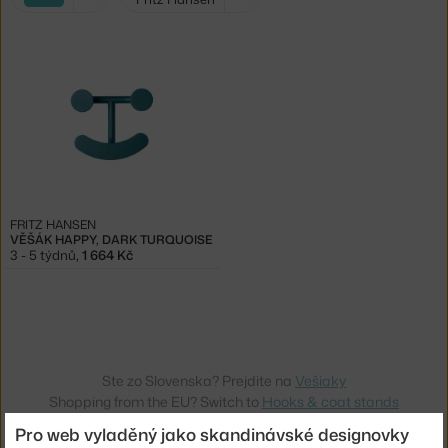
filtry:
tyrkysová
FRITZ HANSEN
VĚŠÁK HAPPY, DARK TURQUOISE
3 - 5 týdnů
,
1 664 Kč
Ste zo Slovenska? Prejdite na
Vešiaky
Shopping from the EU? Switch to
Hooks & coat stands
Pro web vyladěný jako skandinávské designovky