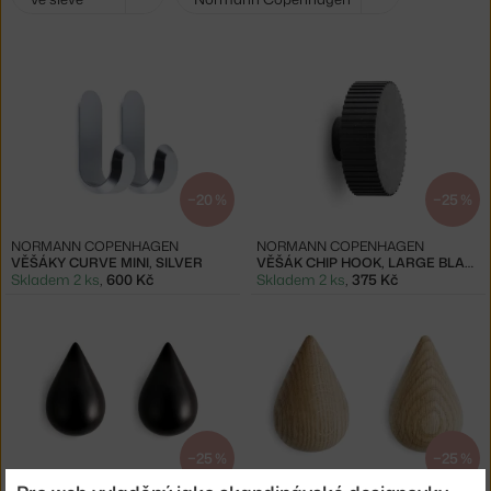
filtry:
−20 %
−25 %
NORMANN COPENHAGEN
NORMANN COPENHAGEN
VĚŠÁKY CURVE MINI, SILVER
VĚŠÁK CHIP HOOK, LARGE BLACK
Skladem 2 ks
,
600 Kč
Skladem 2 ks
,
375 Kč
−25 %
−25 %