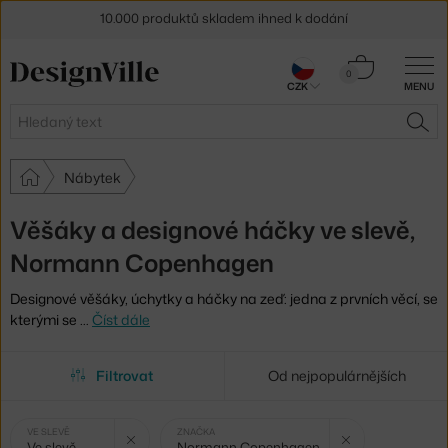
10.000 produktů skladem ihned k dodání
Sleva 5 % pro odběratele
newsletteru
Košík
0
30 dní na vrácení zboží
CZK
MENU
0 Kč
Hledat
HLE
Nábytek
Věšáky a designové háčky ve slevě,
Normann Copenhagen
Designové věšáky, úchytky a háčky na zeď: jedna z prvních věcí, se
kterými se
…
Číst dále
Filtrovat
Od nejpopulárnějších
Vybrané
Zrušit filtr
Zru
VE SLEVĚ
ZNAČKA
Ve slevě
Normann Copenhagen