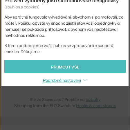
Pro web vyladěný jako skandinávské designovky
NORMANN COPENHAGEN
NORMANN COPENHAGEN
(souhlas s cookies)
VĚŠÁKY DROPIT SMALL, BLACK
VĚŠÁKY DROPIT LARGE, NATURE
Skladem 4 ks
,
656 Kč
Skladem 4 ks
,
844 Kč
Aby správně fungovalo vyhledávání, abychom si pamatovali, co
máte v košíku, abyste vy snadno zjistili stav vaší objednávky a
nemuseli se pokaždé přihlašovat, abychom vás neobtěžovali
nevhodnou reklamou.
K tomu potřebujeme váš souhlas se zpracováním souborů
cookies. Děkujeme.
−25 %
PŘIJMOUT VŠE
NORMANN COPENHAGEN
VĚŠÁKY DROPIT LARGE, BLACK
Podrobné nastavení
Skladem 5 ks
,
844 Kč
Ste zo Slovenska? Prejdite na
Vešiaky
Shopping from the EU? Switch to
Hooks & coat stands