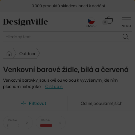
10.000 produktů skladem ihned k dodání
Sleva 5 % pro odběratele
newsletteru
Košík
0
CZK
MENU
0 Kč
30 dní na vrácení zboží
Hledat
HLE
Outdoor
Venkovní barové židle, bílá a červená
Venkovní barovky jsou skvělou volbou k vyvýšeným jídelním
plochám nebo jako
…
Číst dále
Filtrovat
Od nejpopulárnějších
Vybrané
Zrušit filtr
Zrušit filtr
BARVA
BARVA
filtry:
bílá
červená