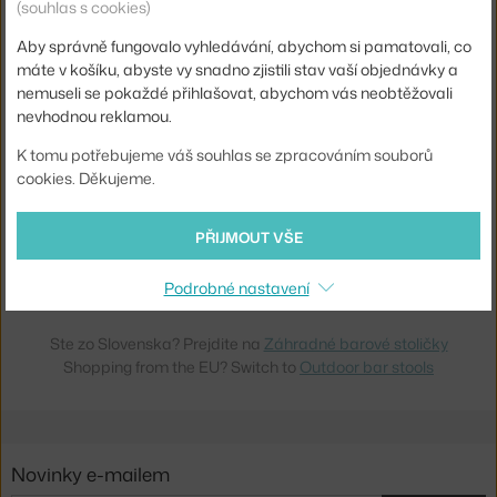
(souhlas s cookies)
2 - 3 týdny
,
10 225 Kč
2 - 3 týdny
,
10 225 Kč
Aby správně fungovalo vyhledávání, abychom si pamatovali, co
máte v košíku, abyste vy snadno zjistili stav vaší objednávky a
nemuseli se pokaždé přihlašovat, abychom vás neobtěžovali
nevhodnou reklamou.
K tomu potřebujeme váš souhlas se zpracováním souborů
cookies. Děkujeme.
PŘIJMOUT VŠE
NORMANN COPENHAGEN
STOLIČKA BIT 75 CM, WHITE
3 - 5 týdnů
,
10 375 Kč
Podrobné nastavení
Ste zo Slovenska? Prejdite na
Záhradné barové stoličky
Shopping from the EU? Switch to
Outdoor bar stools
Novinky e-mailem