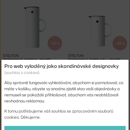
−20 %
−20 %
STELTON
STELTON
TERMOSKA EM77 1L, WHITE
TERMOSKA EM77, 0.5 L, WHITE
Skladem 1 ks
,
1 632 Kč
Skladem 1 ks
,
1 351 Kč
Pro web vyladěný jako skandinávské designovky
(souhlas s cookies)
Aby správně fungovalo vyhledávání, abychom si pamatovali, co
máte v košíku, abyste vy snadno zjistili stav vaší objednávky a
nemuseli se pokaždé přihlašovat, abychom vás neobtěžovali
nevhodnou reklamou.
Ste zo Slovenska? Prejdite na
Kanvice a termosky
Shopping from the EU? Switch to
Kettles and vacuum jugs
K tomu potřebujeme váš souhlas se zpracováním souborů
cookies. Děkujeme.