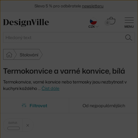
Sleva 5 % pro odběratele
newsletteru
30 dní na vrácení zboží
Košík
0
CZK
MENU
0 Kč
Hledat
HLE
Stolování
Termokonvice a varné konvice, bílá
Termokonvice, varné konvice nebo termosky jsou nezbytnost v
kuchyni každého
…
Číst dále
Filtrovat
Od nejpopulárnějších
Vybrané
Zrušit filtr
BARVA
filtry:
bílá