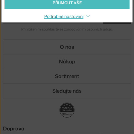
PŘIJMOUT VŠE
Novinky e-mailem
Podrobné nastavení
ODESLAT
Přihlášením souhlasíte se
zpracováním osobních údajů
.
O nás
Nákup
Sortiment
Sledujte nás
Doprava